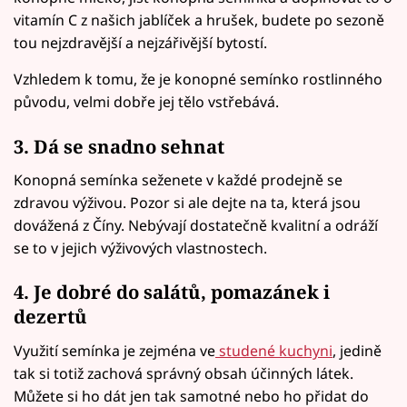
vitamín C z našich jablíček a hrušek, budete po sezoně
tou nejzdravější a nejzářivější bytostí.
Vzhledem k tomu, že je konopné semínko rostlinného
původu, velmi dobře jej tělo vstřebává.
3. Dá se snadno sehnat
Konopná semínka seženete v každé prodejně se
zdravou výživou. Pozor si ale dejte na ta, která jsou
dovážená z Číny. Nebývají dostatečně kvalitní a odráží
se to v jejich výživových vlastnostech.
4. Je dobré do salátů, pomazánek i
dezertů
Využití semínka je zejména ve
studené kuchyni
, jedině
tak si totiž zachová správný obsah účinných látek.
Můžete si ho dát jen tak samotné nebo ho přidat do