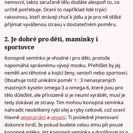
nemocní, takto zaručeně tělu dodáte alespoň to, co
určitě potřebuje. Ocení to například lidé trpící
rakovinou, kteří ztrácejí chuť k jídlu a je pro ně těžké
přijímat vyváženou stravu v dostatečném poměru.
2. Je dobré pro děti, maminky i
sportovce
Konopné semínko je vhodné i pro děti, protože
napomáhá správnému vývoji mozku. Přehlížet by jej
neměli ani těhotné a kojící ženy, senioři nebo sportovci.
Obsahuje totiž unikátní poměr 1 : 3 nenasycených
mastných kyselin omega-3 a omega-6, které jsou pro
tělo důležité, ale přirozeně si je neumí vyrábět, musí je
tedy získávat ze stravy. Tím mohou konopná semínka
nahradit neoblíbený rybí olej a ryby celkově, což ocení
hlavně
vegetariáni
a
vegani
. Ti posledně jmenovaní
dokonce tvrdí, že pokud budete celou zimu pít pouze
konopné mléko, jíst konopná semínka a doplňovat to o