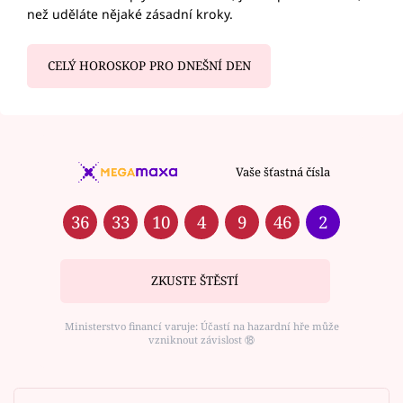
než uděláte nějaké zásadní kroky.
CELÝ HOROSKOP PRO DNEŠNÍ DEN
Vaše šťastná čísla
36
33
10
4
9
46
2
ZKUSTE ŠTĚSTÍ
Ministerstvo financí varuje: Účastí na hazardní hře může
vzniknout závislost ⑱