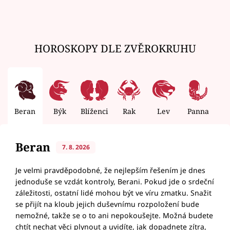
HOROSKOPY DLE ZVĚROKRUHU
Beran
Býk
Blíženci
Rak
Lev
Panna
V
Beran
7. 8. 2026
Je velmi pravděpodobné, že nejlepším řešením je dnes
jednoduše se vzdát kontroly, Berani. Pokud jde o srdeční
záležitosti, ostatní lidé mohou být ve víru zmatku. Snažit
se přijít na kloub jejich duševnímu rozpoložení bude
nemožné, takže se o to ani nepokoušejte. Možná budete
chtít nechat věci plynout a uvidíte, jak dopadnete zítra,