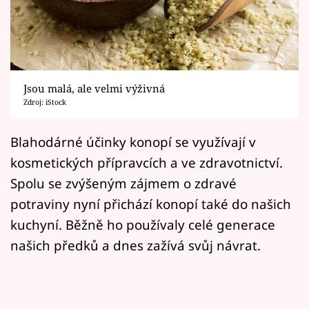
Horoskopy
Sledujte prima+
Filmový festival Karlovy Vary
Jsou malá, ale velmi výživná
Pořady
Zdroj: iStock
Mámy sobě
Blahodárné účinky konopí se využívají v
kosmetických přípravcích a ve zdravotnictví.
Přihlášení
Spolu se zvýšeným zájmem o zdravé
potraviny nyní přichází konopí také do našich
kuchyní. Běžně ho používaly celé generace
Sledujte nás
našich předků a dnes zažívá svůj návrat.