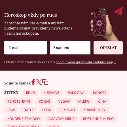
Horoskop vždy po ruce
Zanechte nám váš e-mail a my vám
budeme zasílat pravidelný newsletter s
vaším horoskopem.
ODESLAT
Odesláním formuláře souhlasíte s
podmínkami zpracování osobních údajů
Sdílejte článek
ŠTÍTKY
JÍDLO
KUCHYNĚ
RAKOVINA
KONOPÍ
TĚHOTENSTVÍ
KOJENÍ
VEGAN
MLÉKO
ČÍNA
RAW
DATLE
PĚNA
SEMÍNKO
ZDRAVÉ TUKY
KONOPNÉ SEMÍNKO
AGÁVOVÝ SIRUP
ROSTLINNÉ MLÉKO