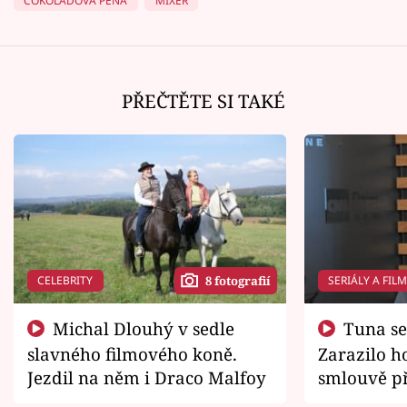
ČOKOLÁDOVÁ PĚNA
MIXÉR
PŘEČTĚTE SI TAKÉ
CELEBRITY
SERIÁLY A FIL
8 fotografií
Michal Dlouhý v sedle
Tuna se chtěl vrátit domů.
slavného filmového koně.
Zarazilo ho
Jezdil na něm i Draco Malfoy
smlouvě př
zemřít