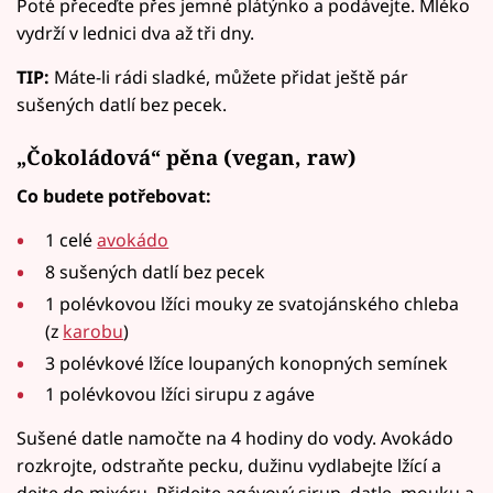
Poté přeceďte přes jemné plátýnko a podávejte. Mléko
vydrží v lednici dva až tři dny.
TIP:
Máte-li rádi sladké, můžete přidat ještě pár
sušených datlí bez pecek.
„Čokoládová“ pěna (vegan, raw)
Co budete potřebovat:
1 celé
avokádo
8 sušených datlí bez pecek
1 polévkovou lžíci mouky ze svatojánského chleba
(z
karobu
)
3 polévkové lžíce loupaných konopných semínek
1 polévkovou lžíci sirupu z agáve
Sušené datle namočte na 4 hodiny do vody. Avokádo
rozkrojte, odstraňte pecku, dužinu vydlabejte lžící a