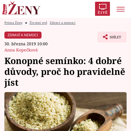
ŽIVĚ
Prima Ženy
■
Životní styl
Zdraví a nemoci
Trendy:
Polabí
Inspekce
Prostřeno!
AYTO?
ZDRAVÍ A NEMOCI
SDÍLET
Módní alarm
Zrádci
Proměny
30. března 2019 10:00
Anna Kopečková
Konopné semínko: 4 dobré
důvody, proč ho pravidelně
Témata
jíst
Celebrity
Vztahy
Seriály