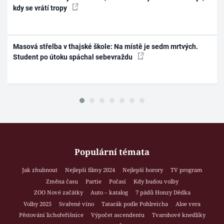
kdy se vrátí tropy
Masová střelba v thajské škole: Na místě je sedm mrtvých.
Student po útoku spáchal sebevraždu
Populární témata
Jak zhubnout
Nejlepší filmy 2024
Nejlepší horory
TV program
Změna času
Partie
Počasí
Kdy budou volby
ZOO Nové začátky
Auto – katalog
7 pádů Honzy Dědka
Volby 2025
Svařené víno
Tatarák podle Pohlreicha
Aloe vera
Pěstování lichořeřišnice
Výpočet ascendentu
Tvarohové knedlíky