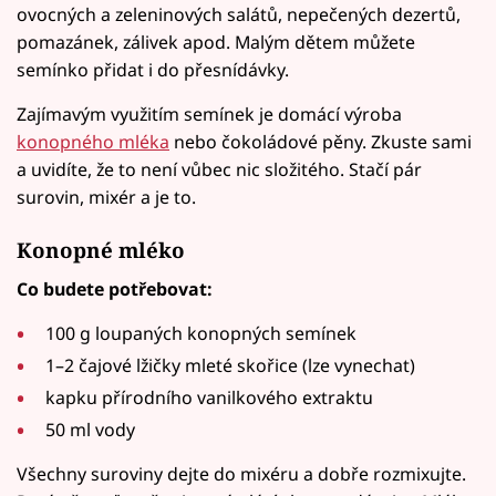
ovocných a zeleninových salátů, nepečených dezertů,
pomazánek, zálivek apod. Malým dětem můžete
semínko přidat i do přesnídávky.
Zajímavým využitím semínek je domácí výroba
konopného mléka
nebo čokoládové pěny. Zkuste sami
a uvidíte, že to není vůbec nic složitého. Stačí pár
surovin, mixér a je to.
Konopné mléko
Co budete potřebovat:
100 g loupaných konopných semínek
1–2 čajové lžičky mleté skořice (lze vynechat)
kapku přírodního vanilkového extraktu
50 ml vody
Všechny suroviny dejte do mixéru a dobře rozmixujte.