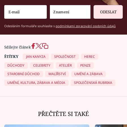
ODESLAT
Odesláním formuláře souhlasíte s
podmínkami zpracování osobních údajů
Sdílejte článek
ŠTÍTKY
JAN KANYZA
SPOLEČNOST
HEREC
DŮCHODY
CELEBRITY
ATELIÉR
PENZE
STAROBNÍ DŮCHOD
MALÍŘSTVÍ
UMĚNÍ A ZÁBAVA
UMĚNÍ, KULTURA, ZÁBAVA A MÉDIA
SPOLEČENSKÁ RUBRIKA
PŘEČTĚTE SI TAKÉ