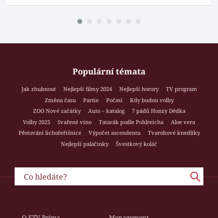
Populární témata
Jak zhubnout
Nejlepší filmy 2024
Nejlepší horory
TV program
Změna času
Partie
Počasí
Kdy budou volby
ZOO Nové začátky
Auto – katalog
7 pádů Honzy Dědka
Volby 2025
Svařené víno
Tatarák podle Pohlreicha
Aloe vera
Pěstování lichořeřišnice
Výpočet ascendentu
Tvarohové knedlíky
Nejlepší palačinky
Švestkový koláč
O FTV Prima
Management