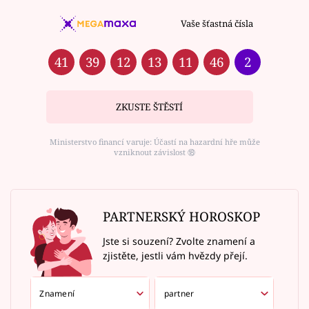
Vaše šťastná čísla
41
39
12
13
11
46
2
ZKUSTE ŠTĚSTÍ
Ministerstvo financí varuje: Účastí na hazardní hře může
vzniknout závislost ⑱
PARTNERSKÝ HOROSKOP
Jste si souzení? Zvolte znamení a
zjistěte, jestli vám hvězdy přejí.