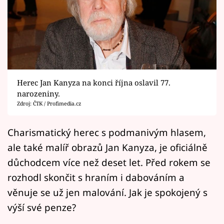
Horoskopy
Sledujte prima+
Filmový festival Karlovy Vary
Pořady
Herec Jan Kanyza na konci října oslavil 77.
narozeniny.
Mámy sobě
Zdroj: ČTK / Profimedia.cz
Přihlášení
Charismatický herec s podmanivým hlasem,
ale také malíř obrazů Jan Kanyza, je oficiálně
důchodcem více než deset let. Před rokem se
Sledujte nás
rozhodl skončit s hraním i dabováním a
věnuje se už jen malování. Jak je spokojený s
výší své penze?