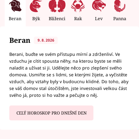
Beran
Býk
Blíženci
Rak
Lev
Panna
V
Beran
9. 8. 2026
Berani, buďte ve svém přístupu mírní a zdrženliví. Ve
vzduchu je cítit spousta něhy, na kterou byste se měli
naladit a užívat si ji. Udělejte něco pro zlepšení svého
domova. Usmiřte se s lidmi, se kterými žijete, a vyčistěte
vzduch, aby vztahy byly v budoucnu klidné. Do toho, aby
se váš domov stal útočištěm, jste investovali velkou část
svého já, proto si ho važte a pečujte o něj.
CELÝ HOROSKOP PRO DNEŠNÍ DEN