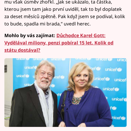
mu však úsměv zhořkl. „Jak se ukázalo, ta částka,
kterou jsem tam jako první uviděl, tak to byl doplatek
za deset měsíců zpětně. Pak když jsem se podíval, kolik
to bude, spadla mi brada,“ uvedl herec.
Mohlo by vás zajímat:
Důchodce Karel Gott:
Vydělával miliony, penzi pobíral 15 let. Kolik od
státu dostával?