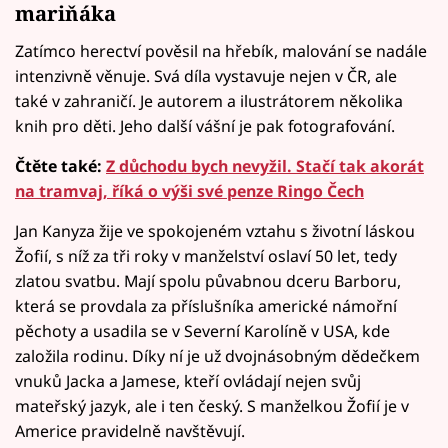
mariňáka
Zatímco herectví pověsil na hřebík, malování se nadále
intenzivně věnuje. Svá díla vystavuje nejen v ČR, ale
také v zahraničí. Je autorem a ilustrátorem několika
knih pro děti. Jeho další vášní je pak fotografování.
Čtěte také:
Z důchodu bych nevyžil. Stačí tak akorát
na tramvaj, říká o výši své penze Ringo Čech
Jan Kanyza žije ve spokojeném vztahu s životní láskou
Žofií, s níž za tři roky v manželství oslaví 50 let, tedy
zlatou svatbu. Mají spolu půvabnou dceru Barboru,
která se provdala za příslušníka americké námořní
pěchoty a usadila se v Severní Karolíně v USA, kde
založila rodinu. Díky ní je už dvojnásobným dědečkem
vnuků Jacka a Jamese, kteří ovládají nejen svůj
mateřský jazyk, ale i ten český. S manželkou Žofií je v
Americe pravidelně navštěvují.