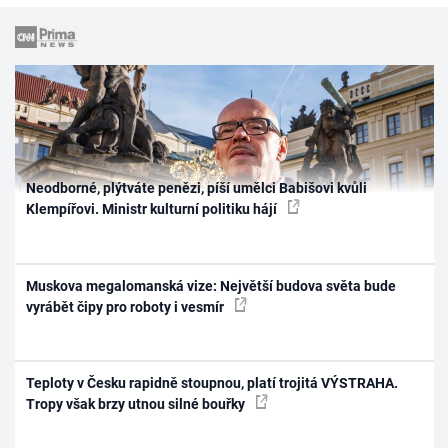
Neodborné, plýtváte penězi, píší umělci Babišovi kvůli
Klempířovi. Ministr kulturní politiku hájí
Muskova megalomanská vize: Největší budova světa bude
vyrábět čipy pro roboty i vesmír
Teploty v Česku rapidně stoupnou, platí trojitá VÝSTRAHA.
Tropy však brzy utnou silné bouřky