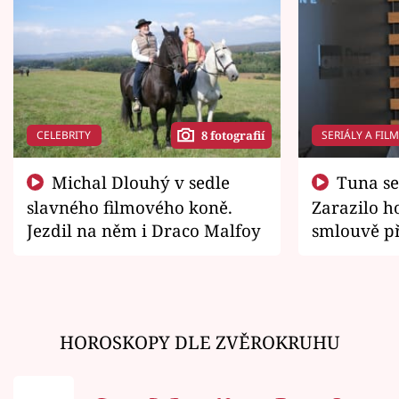
CELEBRITY
SERIÁLY A FIL
8 fotografií
Michal Dlouhý v sedle
Tuna se chtěl vrátit domů.
slavného filmového koně.
Zarazilo ho
Jezdil na něm i Draco Malfoy
smlouvě př
zemřít
HOROSKOPY DLE ZVĚROKRUHU