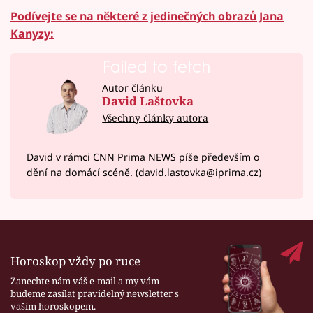
Podívejte se na některé z jedinečných obrazů Jana
Kanyzy:
Failed to fetch
Autor článku
David Laštovka
Všechny články autora
David v rámci CNN Prima NEWS píše především o
dění na domácí scéně. (david.lastovka@iprima.cz)
Horoskop vždy po ruce
Zanechte nám váš e-mail a my vám
budeme zasílat pravidelný newsletter s
vaším horoskopem.