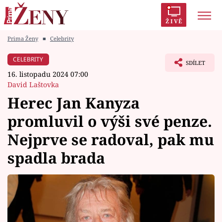
ŽIVĚ
Prima Ženy
■
Celebrity
Trendy:
Polabí
Inspekce
Prostřeno!
AYTO?
CELEBRITY
SDÍLET
Módní alarm
Zrádci
Proměny
16. listopadu 2024 07:00
David Laštovka
Herec Jan Kanyza
promluvil o výši své penze.
Témata
Nejprve se radoval, pak mu
Celebrity
spadla brada
Vztahy
Seriály