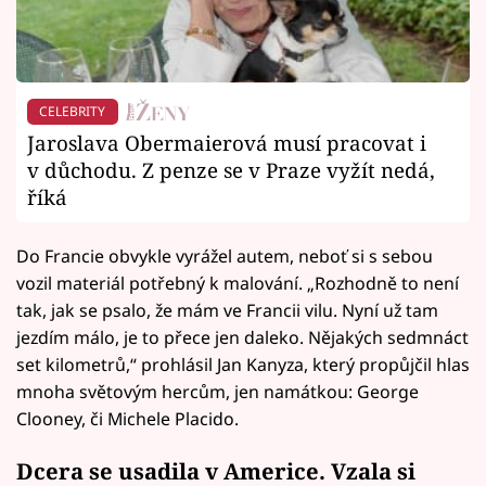
CELEBRITY
Jaroslava Obermaierová musí pracovat i
v důchodu. Z penze se v Praze vyžít nedá,
říká
Do Francie obvykle vyrážel autem, neboť si s sebou
vozil materiál potřebný k malování. „Rozhodně to není
tak, jak se psalo, že mám ve Francii vilu. Nyní už tam
jezdím málo, je to přece jen daleko. Nějakých sedmnáct
set kilometrů,“ prohlásil Jan Kanyza, který propůjčil hlas
mnoha světovým hercům, jen namátkou: George
Clooney, či Michele Placido.
Dcera se usadila v Americe. Vzala si