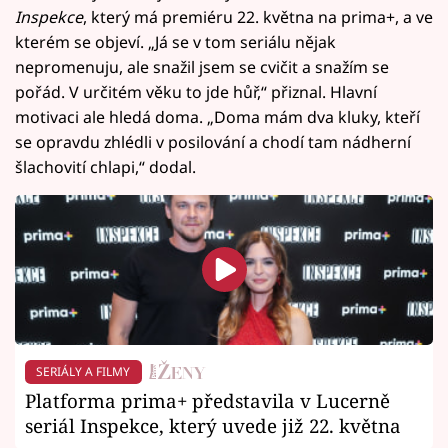
Inspekce
, který má premiéru 22. května na prima+, a ve
kterém se objeví. „Já se v tom seriálu nějak
nepromenuju, ale snažil jsem se cvičit a snažím se
pořád. V určitém věku to jde hůř,“ přiznal. Hlavní
motivaci ale hledá doma. „Doma mám dva kluky, kteří
se opravdu zhlédli v posilování a chodí tam nádherní
šlachovití chlapi,“ dodal.
SERIÁLY A FILMY
Platforma prima+ představila v Lucerně
seriál Inspekce, který uvede již 22. května