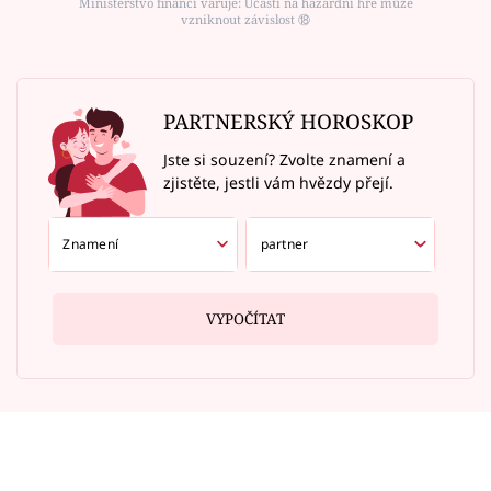
Ministerstvo financí varuje: Účastí na hazardní hře může
vzniknout závislost ⑱
PARTNERSKÝ HOROSKOP
Jste si souzení? Zvolte znamení a
zjistěte, jestli vám hvězdy přejí.
VYPOČÍTAT