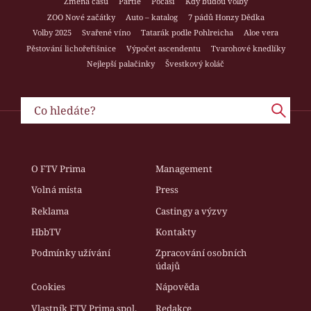
Změna času
Partie
Počasí
Kdy budou volby
ZOO Nové začátky
Auto – katalog
7 pádů Honzy Dědka
Volby 2025
Svařené víno
Tatarák podle Pohlreicha
Aloe vera
Pěstování lichořeřišnice
Výpočet ascendentu
Tvarohové knedlíky
Nejlepší palačinky
Švestkový koláč
O FTV Prima
Management
Volná místa
Press
Reklama
Castingy a výzvy
HbbTV
Kontakty
Podmínky užívání
Zpracování osobních
údajů
Cookies
Nápověda
Vlastník FTV Prima spol.
Redakce