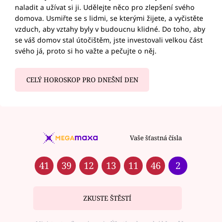
naladit a užívat si ji. Udělejte něco pro zlepšení svého
domova. Usmiřte se s lidmi, se kterými žijete, a vyčistěte
vzduch, aby vztahy byly v budoucnu klidné. Do toho, aby
se váš domov stal útočištěm, jste investovali velkou část
svého já, proto si ho važte a pečujte o něj.
CELÝ HOROSKOP PRO DNEŠNÍ DEN
Vaše šťastná čísla
41
39
12
13
11
46
2
ZKUSTE ŠTĚSTÍ