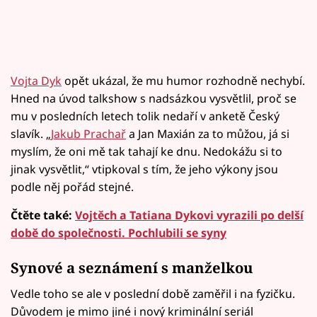
Vojta Dyk
opět ukázal, že mu humor rozhodně nechybí.
Hned na úvod talkshow s nadsázkou vysvětlil, proč se
mu v posledních letech tolik nedaří v anketě Český
slavík. „
Jakub Prachař
a Jan Maxián za to můžou, já si
myslím, že oni mě tak tahají ke dnu. Nedokážu si to
jinak vysvětlit,“ vtipkoval s tím, že jeho výkony jsou
podle něj pořád stejné.
Čtěte také:
Vojtěch a Tatiana Dykovi vyrazili po delší
době do společnosti. Pochlubili se syny
Synové a seznámení s manželkou
Vedle toho se ale v poslední době zaměřil i na fyzičku.
Důvodem je mimo jiné i nový kriminální seriál