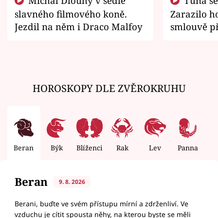
Michal Dlouhý v sedle
Tuna se chtěl vrátit domů.
slavného filmového koně.
Zarazilo ho
Jezdil na něm i Draco Malfoy
smlouvě př
zemřít
HOROSKOPY DLE ZVĚROKRUHU
Beran
Býk
Blíženci
Rak
Lev
Panna
V
Beran
9. 8. 2026
Berani, buďte ve svém přístupu mírní a zdrženliví. Ve
vzduchu je cítit spousta něhy, na kterou byste se měli