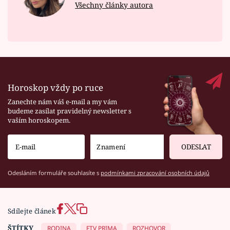
Všechny články autora
Horoskop vždy po ruce
Zanechte nám váš e-mail a my vám
budeme zasílat pravidelný newsletter s
vaším horoskopem.
ODESLAT
Odesláním formuláře souhlasíte s
podmínkami zpracování osobních údajů
Sdílejte článek
ŠTÍTKY
RODINA
FTV PRIMA
ROZHOVOR