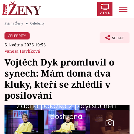
ŽIVĚ
Prima Ženy
■
Celebrity
Trendy:
Polabí
Inspekce
Prostřeno!
AYTO?
CELEBRITY
SDÍLET
Módní alarm
Zrádci
Proměny
6. května 2026 19:53
Vanesa Havlíková
Vojtěch Dyk promluvil o
synech: Mám doma dva
Témata
kluky, kteří se zhlédli v
Celebrity
posilování
Žádná položka z playlistu není
Vztahy
dostupná.
Seriály