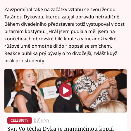
Zavzpomínal také na začátky vztahu se svou ženou
Taťánou Dykovou, kterou zaujal opravdu netradičně.
Během divadelního představení totiž vystupoval v dost
bizarním kostýmu. „Hrál jsem pudla a měl jsem na
končetinách obrovské bílé koule a v mezinoží velké
růžové umělohmotné dildo,“ popsal se smíchem.
Reakce publika prý bývaly o to divočejší, zvlášť když
hráli pro studenty.
CELEBRITY
Syn Vojtěcha Dyka je maminčinou kopií.