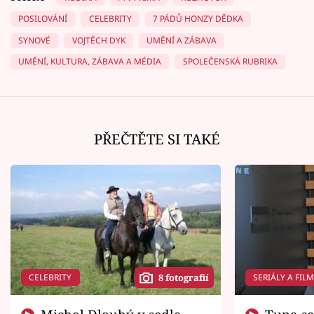
POSILOVÁNÍ
CELEBRITY
7 PÁDŮ HONZY DĚDKA
SYNOVÉ
VOJTĚCH DYK
UMĚNÍ A ZÁBAVA
UMĚNÍ, KULTURA, ZÁBAVA A MÉDIA
SPOLEČENSKÁ RUBRIKA
PŘEČTĚTE SI TAKÉ
CELEBRITY
SERIÁLY A FIL
8 fotografií