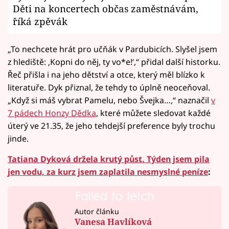
Děti na koncertech občas zaměstnávám,
říká zpěvák
„To nechcete hrát pro učňák v Pardubicích. Slyšel jsem
z hlediště: ‚Kopni do něj, ty vo*e!‘,“ přidal další historku.
Řeč přišla i na jeho dětství a otce, který měl blízko k
literatuře. Dyk přiznal, že tehdy to úplně neoceňoval.
„Když si máš vybrat Pamelu, nebo Švejka…,“ naznačil
v
7 pádech Honzy Dědka
, které můžete sledovat každé
úterý ve 21.35, že jeho tehdejší preference byly trochu
jinde.
Tatiana Dyková držela krutý půst. Týden jsem pila
jen vodu, za kurz jsem zaplatila nesmyslné peníze
:
Failed to fetch
Autor článku
Vanesa Havlíková