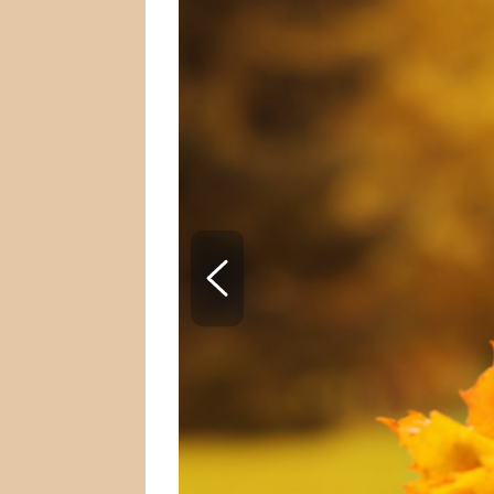
SNÁŘ
CELEBRITY
HOROSKOP NA ROK
VAŘENÍ
2023