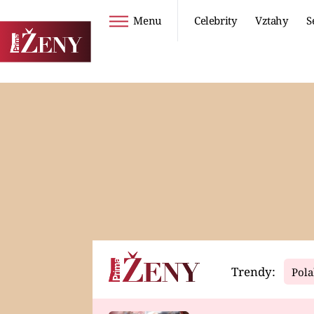
Menu
Celebrity
Vztahy
S
Seriály
Životní styl
ZOO
DIETY A HUBNUTÍ
PROSTŘENO!
CESTOVÁNÍ A
DOVOLENÁ
DUCH
ZDRAVÍ
Trendy:
Pola
Horoskopy
Video
ASTROČLÁNKY
SERIÁLY