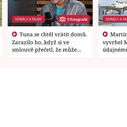
SERIÁLY A FILMY
SERIÁLY A FI
9 fotografií
Tuna se chtěl vrátit domů.
Martin Písařík jako
Zarazilo ho, když si ve
vyvrhel 
smlouvě přečetl, že může
údajnému
zemřít
je v nemil