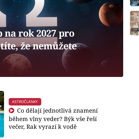
 na rok 2027 pro
títe, že nemůžete
ASTROČLÁNKY
Co dělají jednotlivá znamení
během vlny veder? Býk vše řeší
večer, Rak vyrazí k vodě