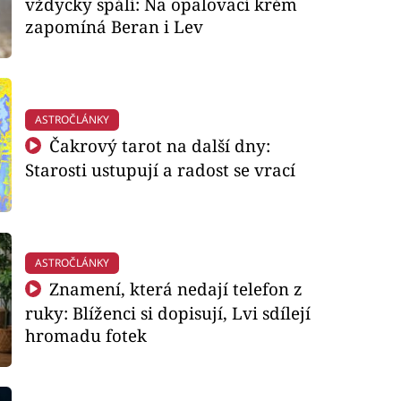
vždycky spálí: Na opalovací krém
zapomíná Beran i Lev
ASTROČLÁNKY
Čakrový tarot na další dny:
Starosti ustupují a radost se vrací
ASTROČLÁNKY
Znamení, která nedají telefon z
ruky: Blíženci si dopisují, Lvi sdílejí
hromadu fotek