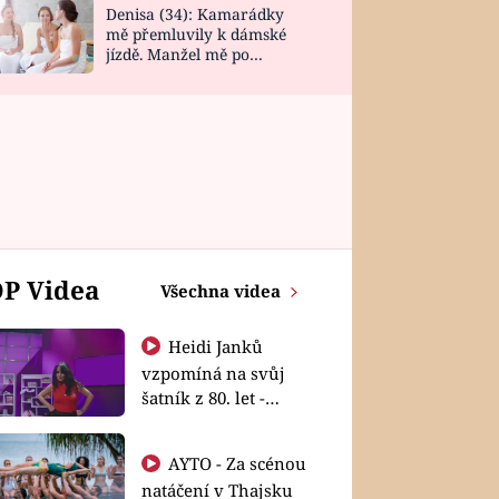
Denisa (34): Kamarádky
mě přemluvily k dámské
jízdě. Manžel mě po
návratu zaskočil
P Videa
Všechna videa
Heidi Janků
vzpomíná na svůj
šatník z 80. let -
Shopaholičky
AYTO - Za scénou
natáčení v Thajsku