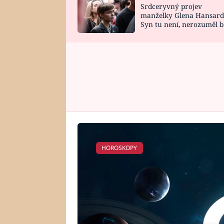
Srdceryvný projev
SNÁŘ
CELEBRITY
manželky Glena Hansard
Syn tu není, nerozuměl b
HOROSKOP NA
VAŘENÍ
tomu, vysvětlila
ROK 2023
HOROSKOPY