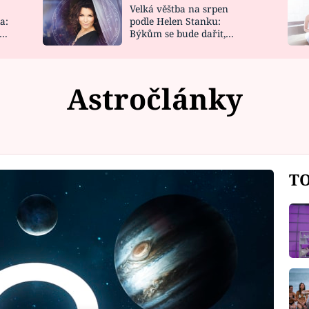
Velká věštba na srpen
NOVINKY
ZAHRADA
a:
podle Helen Stanku:
y
Býkům se bude dařit,
VIDEORECEPTY
DESIGN
Vodnáře čeká jízda
Astročlánky
TO