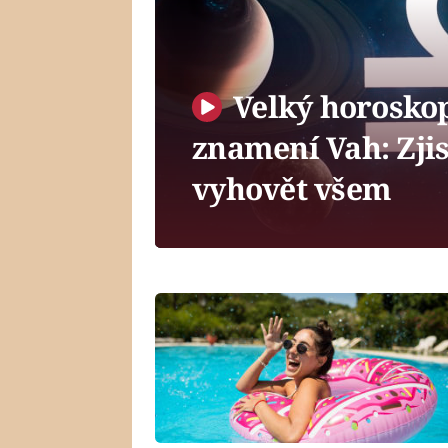
Velký horoskop
znamení Vah: Zjis
vyhovět všem