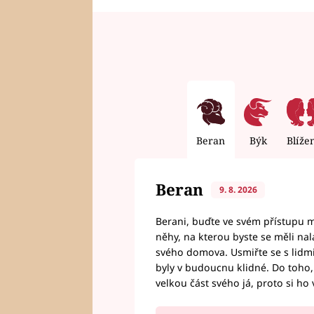
Beran
Býk
Blíže
Beran
9. 8. 2026
Berani, buďte ve svém přístupu mí
něhy, na kterou byste se měli nala
svého domova. Usmiřte se s lidmi,
byly v budoucnu klidné. Do toho, 
velkou část svého já, proto si ho 