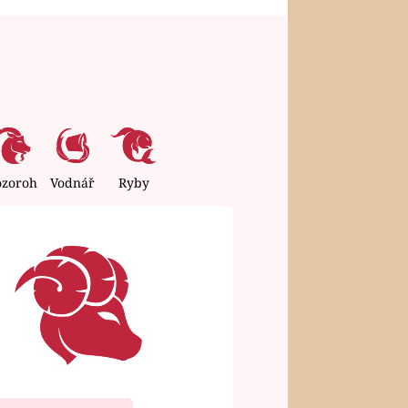
ozoroh
Vodnář
Ryby