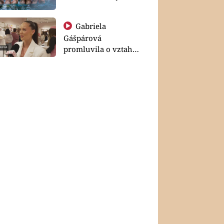
Gabriela
Gášpárová
promluvila o vztahu
a zakládání rodiny