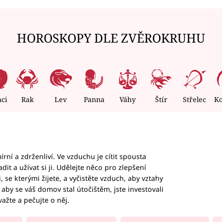
HOROSKOPY DLE ZVĚROKRUHU
nci
Rak
Lev
Panna
Váhy
Štír
Střelec
K
rní a zdrženliví. Ve vzduchu je cítit spousta
dit a užívat si ji. Udělejte něco pro zlepšení
 se kterými žijete, a vyčistěte vzduch, aby vztahy
aby se váš domov stal útočištěm, jste investovali
važte a pečujte o něj.