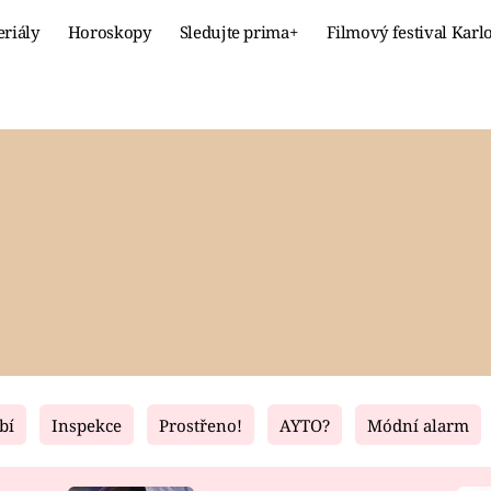
eriály
Horoskopy
Sledujte prima+
Filmový festival Karl
Celebrity
Recept
MÓDA A KRÁSA
HLAVNÍ JÍ
VZTAHY A SEX
SLADKÉ
PRIMA MAMINKA
ZDRAVÉ
bí
Inspekce
Prostřeno!
AYTO?
Módní alarm
Fresh
Living
RECEPTY
BYDLENÍ