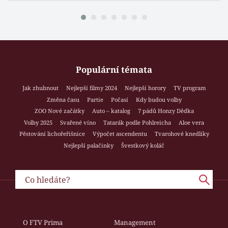
Populární témata
Jak zhubnout
Nejlepší filmy 2024
Nejlepší horory
TV program
Změna času
Partie
Počasí
Kdy budou volby
ZOO Nové začátky
Auto – katalog
7 pádů Honzy Dědka
Volby 2025
Svařené víno
Tatarák podle Pohlreicha
Aloe vera
Pěstování lichořeřišnice
Výpočet ascendentu
Tvarohové knedlíky
Nejlepší palačinky
Švestkový koláč
O FTV Prima
Management