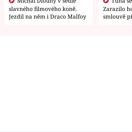
Michal Dlouhý v sedle
Tuna se chtěl vrátit domů.
slavného filmového koně.
Zarazilo ho
Jezdil na něm i Draco Malfoy
smlouvě př
zemřít