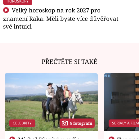
HOROSKOPY
Velký horoskop na rok 2027 pro
znamení Raka: Měli byste více důvěřovat
své intuici
PŘEČTĚTE SI TAKÉ
CELEBRITY
SERIÁLY A FIL
8 fotografií