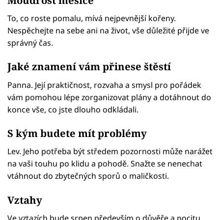
To, co roste pomalu, mívá nejpevnější kořeny.
Nespěchejte na sebe ani na život, vše důležité přijde ve
správný čas.
Jaké znamení vám přinese štěstí
Panna. Její praktičnost, rozvaha a smysl pro pořádek
vám pomohou lépe zorganizovat plány a dotáhnout do
konce vše, co jste dlouho odkládali.
S kým budete mít problémy
Lev. Jeho potřeba být středem pozornosti může narážet
na vaši touhu po klidu a pohodě. Snažte se nenechat
vtáhnout do zbytečných sporů o maličkosti.
Vztahy
Ve vztazích bude srpen především o důvěře a pocitu