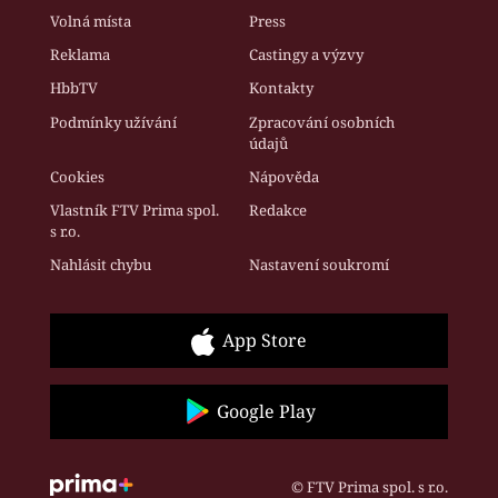
Volná místa
Press
Reklama
Castingy a výzvy
HbbTV
Kontakty
Podmínky užívání
Zpracování osobních
údajů
Cookies
Nápověda
Vlastník FTV Prima spol.
Redakce
s r.o.
Nahlásit chybu
Nastavení soukromí
App Store
Google Play
© FTV Prima spol. s r.o.