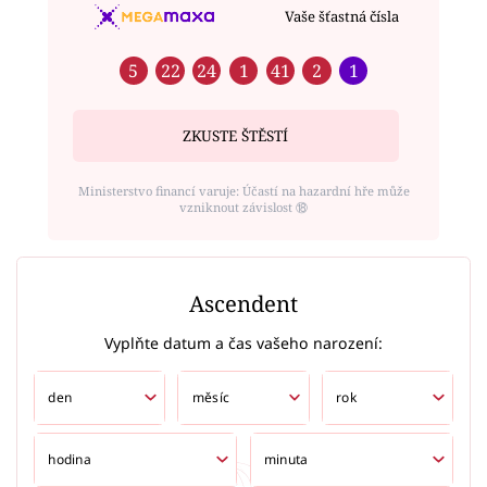
Vaše šťastná čísla
5
22
24
1
41
2
1
ZKUSTE ŠTĚSTÍ
Ministerstvo financí varuje: Účastí na hazardní hře může
vzniknout závislost ⑱
Ascendent
Vyplňte datum a čas vašeho narození: