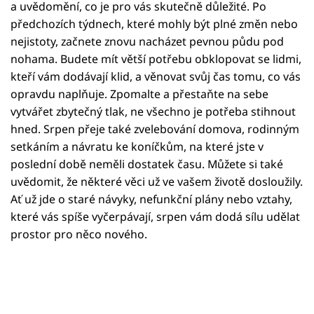
Horoskopy
a uvědomění, co je pro vás skutečně důležité. Po
předchozích týdnech, které mohly být plné změn nebo
Sledujte prima+
nejistoty, začnete znovu nacházet pevnou půdu pod
nohama. Budete mít větší potřebu obklopovat se lidmi,
Filmový festival Karlovy Vary
kteří vám dodávají klid, a věnovat svůj čas tomu, co vás
opravdu naplňuje. Zpomalte a přestaňte na sebe
Pořady
vytvářet zbytečný tlak, ne všechno je potřeba stihnout
hned. Srpen přeje také zvelebování domova, rodinným
Mámy sobě
setkáním a návratu ke koníčkům, na které jste v
poslední době neměli dostatek času. Můžete si také
uvědomit, že některé věci už ve vašem životě dosloužily.
Přihlášení
Ať už jde o staré návyky, nefunkční plány nebo vztahy,
které vás spíše vyčerpávají, srpen vám dodá sílu udělat
prostor pro něco nového.
Sledujte nás