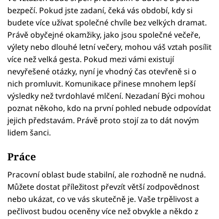
bezpečí. Pokud jste zadaní, čeká vás období, kdy si
budete více užívat společné chvíle bez velkých dramat.
Právě obyčejné okamžiky, jako jsou společné večeře,
výlety nebo dlouhé letní večery, mohou váš vztah posílit
více než velká gesta. Pokud mezi vámi existují
nevyřešené otázky, nyní je vhodný čas otevřeně si o
nich promluvit. Komunikace přinese mnohem lepší
výsledky než tvrdohlavé mlčení. Nezadaní Býci mohou
poznat někoho, kdo na první pohled nebude odpovídat
jejich představám. Právě proto stojí za to dát novým
lidem šanci.
Práce
Pracovní oblast bude stabilní, ale rozhodně ne nudná.
Můžete dostat příležitost převzít větší zodpovědnost
nebo ukázat, co ve vás skutečně je. Vaše trpělivost a
pečlivost budou oceněny více než obvykle a někdo z