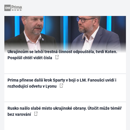
Ukrajincům se lehčí trestná činnost odpouštěla, tvrdí Koten.
Pospíšil chtěl vidět čísla
Prima přinese další krok Sparty v boji o LM. Fanoušci uvidí i
rozhodující odvetu v Lyonu
Rusko našlo slabé místo ukrajinské obrany. Útočit může téměř
bez varování