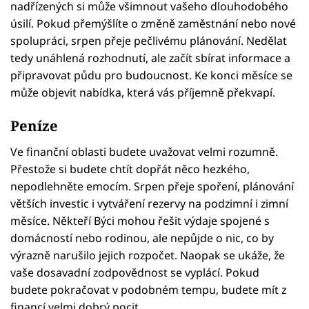
nadřízených si může všimnout vašeho dlouhodobého
úsilí. Pokud přemýšlíte o změně zaměstnání nebo nové
spolupráci, srpen přeje pečlivému plánování. Nedělat
tedy unáhlená rozhodnutí, ale začít sbírat informace a
připravovat půdu pro budoucnost. Ke konci měsíce se
může objevit nabídka, která vás příjemně překvapí.
Peníze
Ve finanční oblasti budete uvažovat velmi rozumně.
Přestože si budete chtít dopřát něco hezkého,
nepodlehněte emocím. Srpen přeje spoření, plánování
větších investic i vytváření rezervy na podzimní i zimní
měsíce. Někteří Býci mohou řešit výdaje spojené s
domácností nebo rodinou, ale nepůjde o nic, co by
výrazně narušilo jejich rozpočet. Naopak se ukáže, že
vaše dosavadní zodpovědnost se vyplácí. Pokud
budete pokračovat v podobném tempu, budete mít z
financí velmi dobrý pocit.