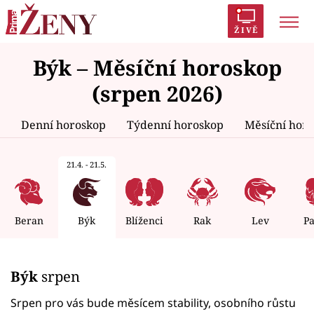
ŽIVĚ
Býk – Měsíční horoskop
Trendy:
Polabí
Inspekce
Prostřeno!
AYTO?
(srpen 2026)
Módní alarm
Zrádci
Proměny
Denní horoskop
Týdenní horoskop
Měsíční hor
21.4. - 21.5.
Témata
Celebrity
Beran
Býk
Blíženci
Rak
Lev
P
Vztahy
Býk
srpen
Seriály
Srpen pro vás bude měsícem stability, osobního růstu