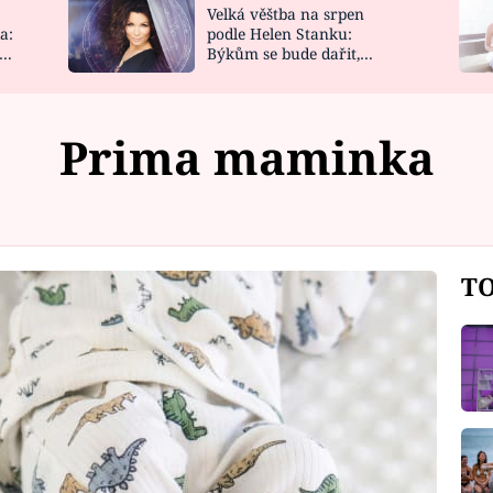
Velká věštba na srpen
NOVINKY
ZAHRADA
a:
podle Helen Stanku:
y
Býkům se bude dařit,
VIDEORECEPTY
DESIGN
Vodnáře čeká jízda
Prima maminka
TO