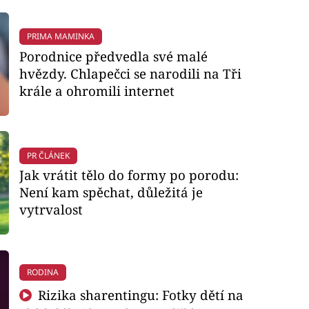
PRIMA MAMINKA
Porodnice předvedla své malé
hvězdy. Chlapečci se narodili na Tři
krále a ohromili internet
PR ČLÁNEK
Jak vrátit tělo do formy po porodu:
Není kam spěchat, důležitá je
vytrvalost
RODINA
Rizika sharentingu: Fotky dětí na