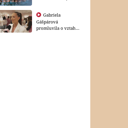
Gabriela
Gášpárová
promluvila o vztahu
a zakládání rodiny