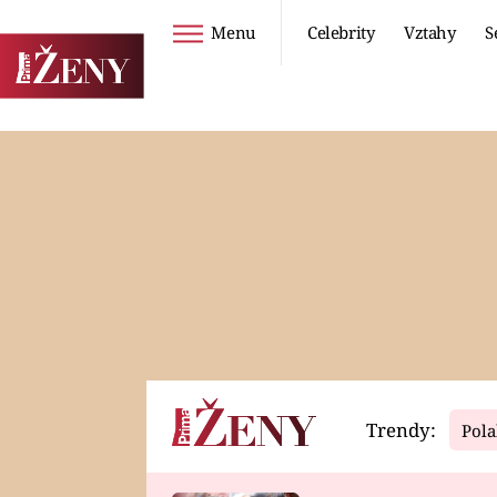
Menu
Celebrity
Vztahy
S
Seriály
Životní styl
ZOO
DIETY A HUBNUTÍ
PROSTŘENO!
CESTOVÁNÍ A
DOVOLENÁ
DUCH
ZDRAVÍ
Trendy:
Pola
Horoskopy
Video
ASTROČLÁNKY
SERIÁLY