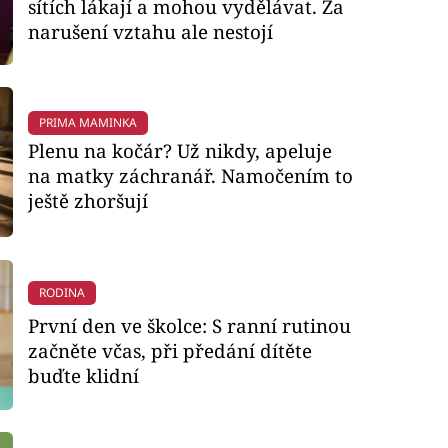
sítích lákají a mohou vydělávat. Za
narušení vztahu ale nestojí
PRIMA MAMINKA
Plenu na kočár? Už nikdy, apeluje
na matky záchranář. Namočením to
ještě zhoršují
RODINA
První den ve školce: S ranní rutinou
začněte včas, při předání dítěte
buďte klidní