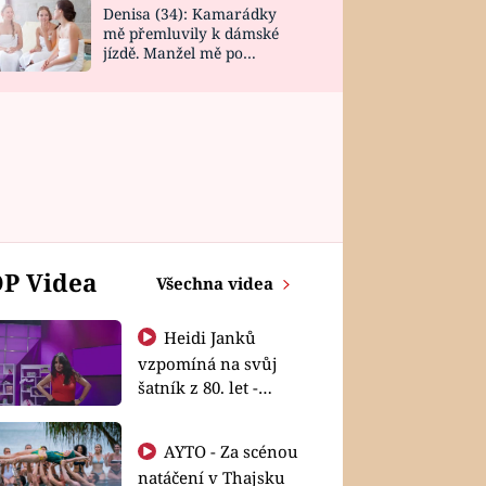
Denisa (34): Kamarádky
mě přemluvily k dámské
jízdě. Manžel mě po
návratu zaskočil
P Videa
Všechna videa
Heidi Janků
vzpomíná na svůj
šatník z 80. let -
Shopaholičky
AYTO - Za scénou
natáčení v Thajsku