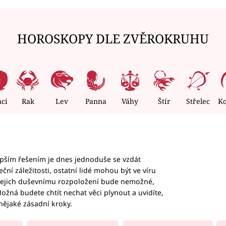
HOROSKOPY DLE ZVĚROKRUHU
nci
Rak
Lev
Panna
Váhy
Štír
Střelec
K
epším řešením je dnes jednoduše se vzdát
ční záležitosti, ostatní lidé mohou být ve víru
b jejich duševnímu rozpoložení bude nemožné,
ožná budete chtít nechat věci plynout a uvidíte,
nějaké zásadní kroky.