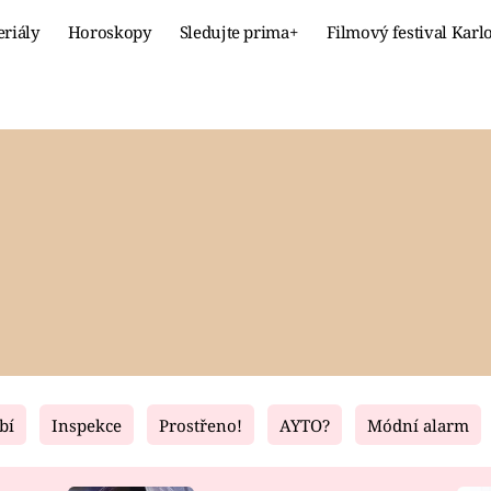
eriály
Horoskopy
Sledujte prima+
Filmový festival Karl
Celebrity
Recept
MÓDA A KRÁSA
HLAVNÍ JÍ
VZTAHY A SEX
SLADKÉ
PRIMA MAMINKA
ZDRAVÉ
bí
Inspekce
Prostřeno!
AYTO?
Módní alarm
Fresh
Living
RECEPTY
BYDLENÍ