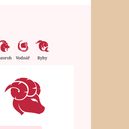
ozoroh
Vodnář
Ryby