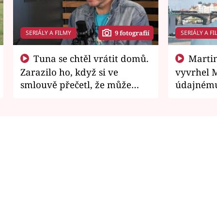
SERIÁLY A FILMY
SERIÁLY A FI
9 fotografií
Tuna se chtěl vrátit domů.
Martin Písařík jako
Zarazilo ho, když si ve
vyvrhel 
smlouvě přečetl, že může
údajnému
zemřít
je v nemil