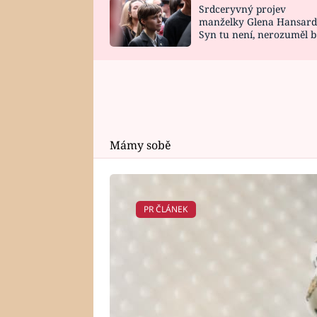
Srdceryvný projev
SNÁŘ
CELEBRITY
manželky Glena Hansard
Syn tu není, nerozuměl b
HOROSKOP NA
VAŘENÍ
tomu, vysvětlila
ROK 2023
Mámy sobě
PR ČLÁNEK