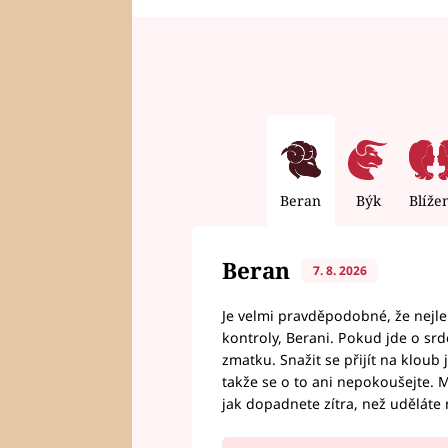
Beran
Býk
Blíže
Beran
7. 8. 2026
Je velmi pravděpodobné, že nejl
kontroly, Berani. Pokud jde o srde
zmatku. Snažit se přijít na klou
takže se o to ani nepokoušejte. M
jak dopadnete zítra, než uděláte 