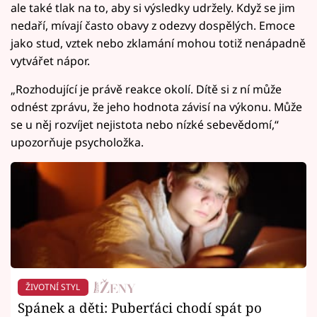
ale také tlak na to, aby si výsledky udržely. Když se jim
nedaří, mívají často obavy z odezvy dospělých. Emoce
jako stud, vztek nebo zklamání mohou totiž nenápadně
vytvářet nápor.
„Rozhodující je právě reakce okolí. Dítě si z ní může
odnést zprávu, že jeho hodnota závisí na výkonu. Může
se u něj rozvíjet nejistota nebo nízké sebevědomí,“
upozorňuje psycholožka.
ŽIVOTNÍ STYL
Spánek a děti: Puberťáci chodí spát po