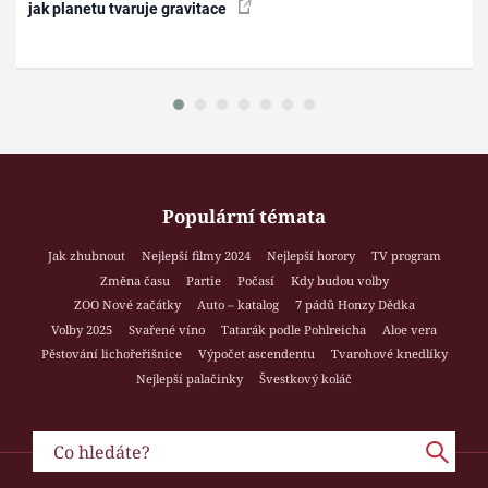
jak planetu tvaruje gravitace
Populární témata
Jak zhubnout
Nejlepší filmy 2024
Nejlepší horory
TV program
Změna času
Partie
Počasí
Kdy budou volby
ZOO Nové začátky
Auto – katalog
7 pádů Honzy Dědka
Volby 2025
Svařené víno
Tatarák podle Pohlreicha
Aloe vera
Pěstování lichořeřišnice
Výpočet ascendentu
Tvarohové knedlíky
Nejlepší palačinky
Švestkový koláč