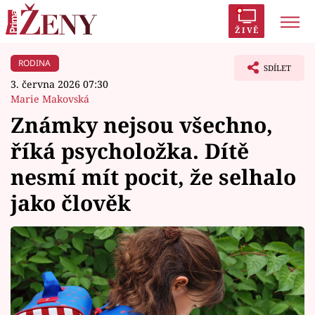
ŽIVĚ
RODINA
Trendy:
Polabí
Inspekce
Prostřeno!
AYTO?
SDÍLET
3. června 2026 07:30
Módní alarm
Zrádci
Proměny
Marie Makovská
Známky nejsou všechno,
říká psycholožka. Dítě
nesmí mít pocit, že selhalo
Témata
jako člověk
Celebrity
Vztahy
Seriály