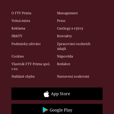
O FTV Prima
Management
Volná místa
Press
Reklama
Castingy a výzvy
HbbTV
Kontakty
Podmínky užívání
Zpracování osobních
údajů
Cookies
Nápověda
Vlastník FTV Prima spol.
Redakce
s r.o.
Nahlásit chybu
Nastavení soukromí
App Store
Google Play