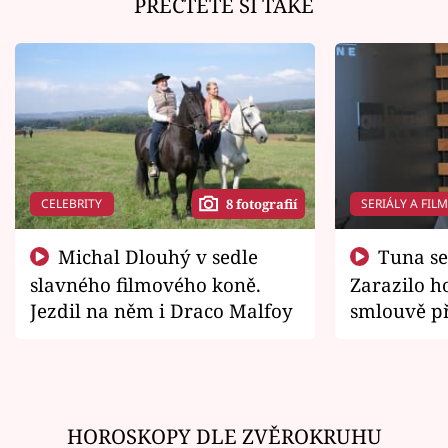
PŘEČTĚTE SI TAKÉ
CELEBRITY
SERIÁLY A FIL
8 fotografií
Michal Dlouhý v sedle
Tuna se chtěl vrátit domů.
slavného filmového koně.
Zarazilo ho
Jezdil na něm i Draco Malfoy
smlouvě př
zemřít
HOROSKOPY DLE ZVĚROKRUHU