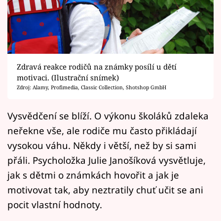
Horoskopy
Sledujte prima+
Filmový festival Karlovy Vary
Zdravá reakce rodičů na známky posílí u dětí
Pořady
motivaci. (Ilustrační snímek)
Zdroj: Alamy, Profimedia, Classic Collection, Shotshop GmbH
Mámy sobě
Vysvědčení se blíží. O výkonu školáků zdaleka
Přihlášení
neřekne vše, ale rodiče mu často přikládají
vysokou váhu. Někdy i větší, než by si sami
přáli. Psycholožka Julie Janošíková vysvětluje,
Sledujte nás
jak s dětmi o známkách hovořit a jak je
motivovat tak, aby neztratily chuť učit se ani
pocit vlastní hodnoty.