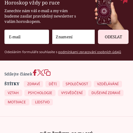
Horoskop vždy po ruce
Zanechte nám váš e-mail a my vám
budeme zasílat pravidelný newsletter s
vaším horoskopem.
ODESLAT
Odesláním formuláře souhlasíte s
podmínkami zpracování osobních údajů
Sdílejte článek
ŠTÍTKY
ZDRAVÍ
DĚTI
SPOLEČNOST
VZDĚLÁVÁNÍ
VZTAH
PSYCHOLOGIE
VYSVĚDČENÍ
DUŠEVNÍ ZDRAVÍ
MOTIVACE
LIDSTVO