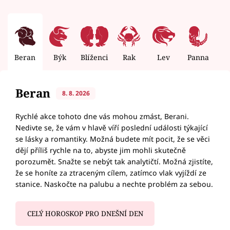
Beran
Býk
Blíženci
Rak
Lev
Panna
V
Beran
8. 8. 2026
Rychlé akce tohoto dne vás mohou zmást, Berani.
Nedivte se, že vám v hlavě víří poslední události týkající
se lásky a romantiky. Možná budete mít pocit, že se věci
dějí příliš rychle na to, abyste jim mohli skutečně
porozumět. Snažte se nebýt tak analytičtí. Možná zjistíte,
že se honíte za ztraceným cílem, zatímco vlak vyjíždí ze
stanice. Naskočte na palubu a nechte problém za sebou.
CELÝ HOROSKOP PRO DNEŠNÍ DEN