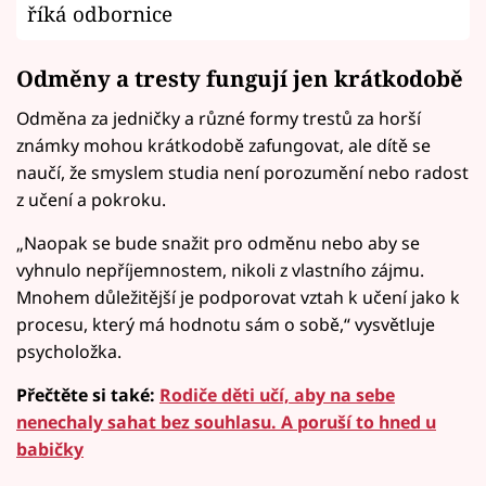
říká odbornice
Odměny a tresty fungují jen krátkodobě
Odměna za jedničky a různé formy trestů za horší
známky mohou krátkodobě zafungovat, ale dítě se
naučí, že smyslem studia není porozumění nebo radost
z učení a pokroku.
„Naopak se bude snažit pro odměnu nebo aby se
vyhnulo nepříjemnostem, nikoli z vlastního zájmu.
Mnohem důležitější je podporovat vztah k učení jako k
procesu, který má hodnotu sám o sobě,“ vysvětluje
psycholožka.
Přečtěte si také:
Rodiče děti učí, aby na sebe
nenechaly sahat bez souhlasu. A poruší to hned u
babičky