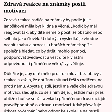
Zdravá reakce na známky posílí
motivaci
Zdravá reakce rodiče na známky by podle Julie
Janošíkové měla být klidná a věcná. „Rodič by měl
reagovat tak, aby dítě nemělo pocit, že obstálo nebo
selhalo jako člověk. U dobrých výsledků je vhodné
ocenit snahu a proces, u horších známek spíše
společně hledat, co by dítěti mohlo pomoci,
podporovat zvědavost a vést dítě k vlastní
odpovědnosti přiměřené věku,“ vysvětluje.
Důležité je, aby dítě mělo prostor mluvit bez obavy z
reakce a zažilo, že obtížnou situaci řeší s rodičem, ne
proti němu. Abyste zjistili, jestli má vaše dítě zdravou
motivaci, sledujte, co se s ním děje. „Jestliže má i přes
obtíže chuť se snažit a zvládá přiměřenou frustraci, jde
pravděpodobně o zdravou motivaci. Když převažuje
úzkost, vyčerpání nebo odpor ke škole, je na místě