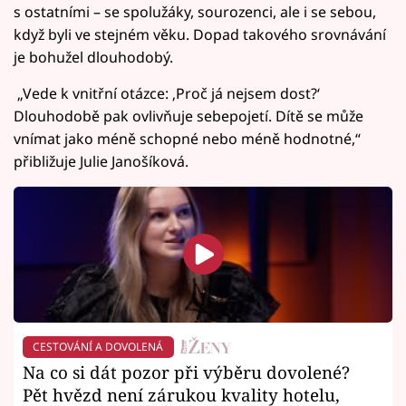
s ostatními – se spolužáky, sourozenci, ale i se sebou,
když byli ve stejném věku. Dopad takového srovnávání
je bohužel dlouhodobý.
„Vede k vnitřní otázce: ‚Proč já nejsem dost?‘
Dlouhodobě pak ovlivňuje sebepojetí. Dítě se může
vnímat jako méně schopné nebo méně hodnotné,“
přibližuje Julie Janošíková.
CESTOVÁNÍ A DOVOLENÁ
Na co si dát pozor při výběru dovolené?
Pět hvězd není zárukou kvality hotelu,