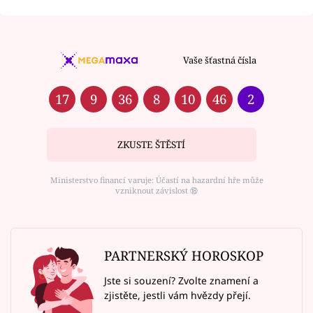
Vaše šťastná čísla
17
9
36
8
10
46
2
ZKUSTE ŠTĚSTÍ
Ministerstvo financí varuje: Účastí na hazardní hře může
vzniknout závislost ⑱
PARTNERSKÝ HOROSKOP
Jste si souzení? Zvolte znamení a
zjistěte, jestli vám hvězdy přejí.