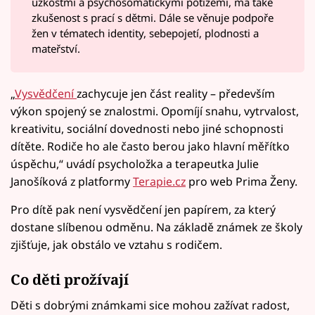
úzkostmi a psychosomatickými potížemi, má také
zkušenost s prací s dětmi. Dále se věnuje podpoře
žen v tématech identity, sebepojetí, plodnosti a
mateřství.
„
Vysvědčení
zachycuje jen část reality – především
výkon spojený se znalostmi. Opomíjí snahu, vytrvalost,
kreativitu, sociální dovednosti nebo jiné schopnosti
dítěte. Rodiče ho ale často berou jako hlavní měřítko
úspěchu,“ uvádí psycholožka a terapeutka Julie
Janošíková z platformy
Terapie.cz
pro web Prima Ženy.
Pro dítě pak není vysvědčení jen papírem, za který
dostane slíbenou odměnu. Na základě známek ze školy
zjišťuje, jak obstálo ve vztahu s rodičem.
Co děti prožívají
Děti s dobrými známkami sice mohou zažívat radost,