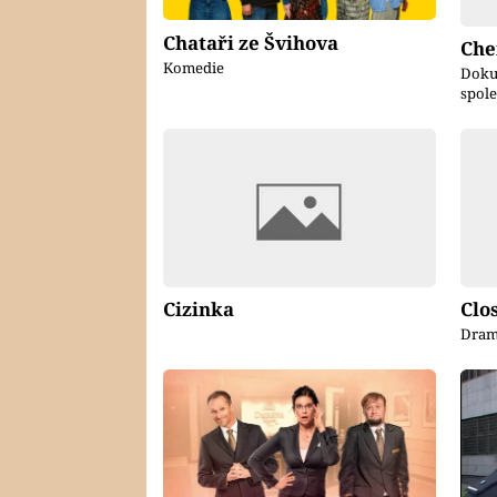
Chataři ze Švihova
Che
Komedie
Dokum
spol
Cizinka
Clo
Drama