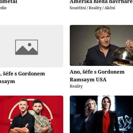
ometal
Amerika hledá návrháře
die
Soutěžní / Reality / Akční
Ano, šéfe s Gordonem
, šéfe s Gordonem
Ramsaym USA
msaym
Reality