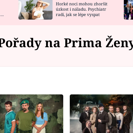
Horké noci mohou zhoršit
NOVINKY
ZAHRADA
úzkost i náladu. Psychiatr
 a
radí, jak se lépe vyspat
VIDEORECEPTY
DESIGN
Pořady na Prima Žen