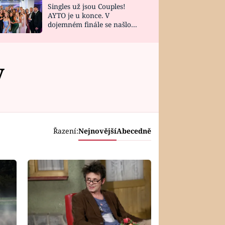
Singles už jsou Couples!
AYTO je u konce. V
dojemném finále se našlo
všech 10 Perfect Matchů
y
Řazení:
Nejnovější
Abecedně