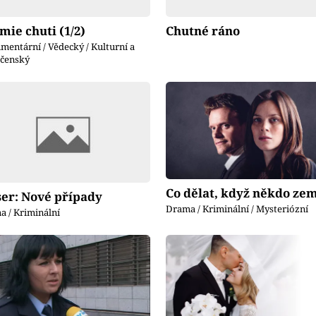
mie chuti (1/2)
Chutné ráno
entární / Vědecký / Kulturní a
ečenský
Co dělat, když někdo ze
ser: Nové případy
Drama / Kriminální / Mysteriózní
 / Kriminální