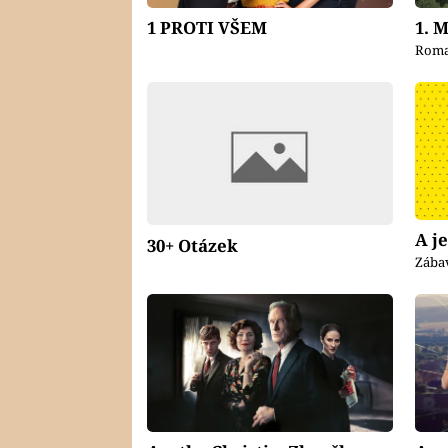
1 PROTI VŠEM
1. 
Roma
A je
30+ Otázek
Zába