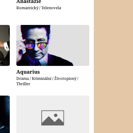
Anastázie
Romantický / Telenovela
Aquarius
Drama / Kriminální / Životopisný /
Thriller