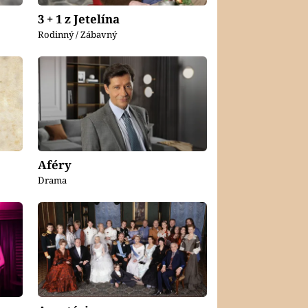
3 + 1 z Jetelína
Rodinný / Zábavný
Aféry
Drama