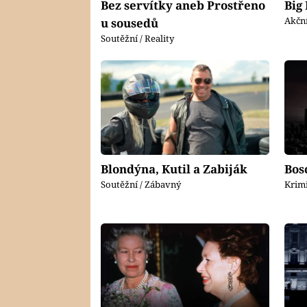
Bez servítky aneb Prostřeno
Big
Akční
u sousedů
Soutěžní / Reality
Blondýna, Kutil a Zabiják
Bos
Soutěžní / Zábavný
Krim