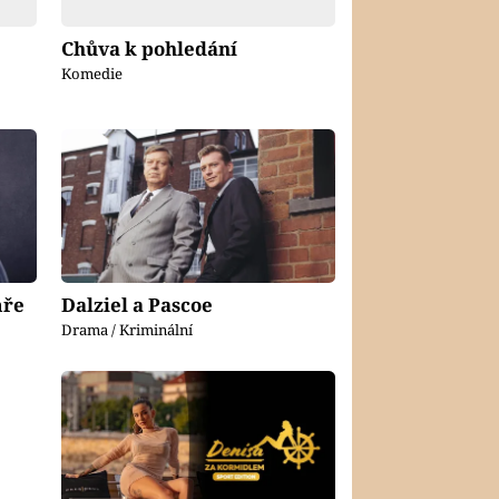
Chůva k pohledání
Komedie
mře
Dalziel a Pascoe
Drama / Kriminální