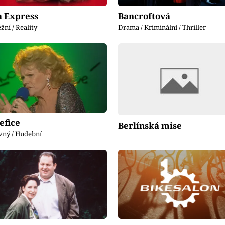
a Express
Bancroftová
žní / Reality
Drama / Kriminální / Thriller
efice
Berlínská mise
vný / Hudební