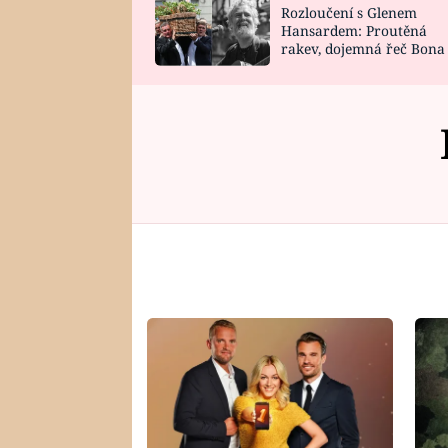
Rozloučení s Glenem
SNÁŘ
CELEBRITY
Hansardem: Proutěná
rakev, dojemná řeč Bona
HOROSKOP NA
VAŘENÍ
zpěv Irglové s Vedderem
ROK 2023