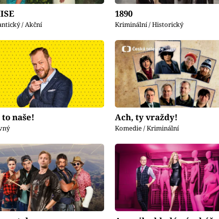
MISE
1890
ntický / Akční
Kriminální / Historický
 to naše!
Ach, ty vraždy!
vný
Komedie / Kriminální