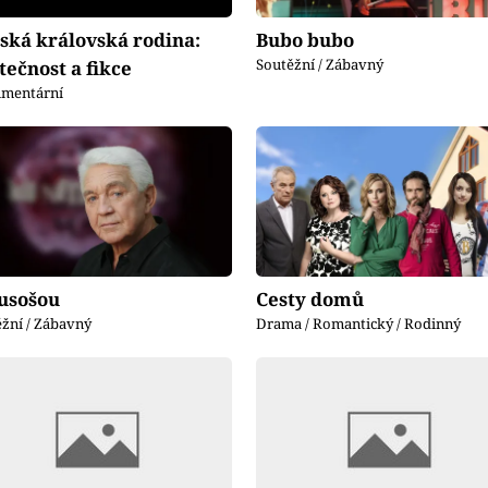
tská královská rodina:
Bubo bubo
Soutěžní / Zábavný
tečnost a fikce
mentární
usošou
Cesty domů
žní / Zábavný
Drama / Romantický / Rodinný