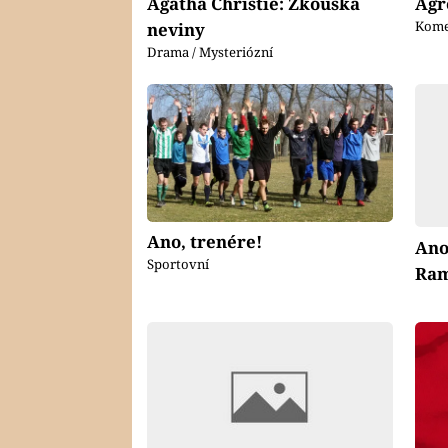
Agatha Christie: Zkouška
Agr
Kome
neviny
Drama / Mysteriózní
Ano, trenére!
Ano
Sportovní
Ra