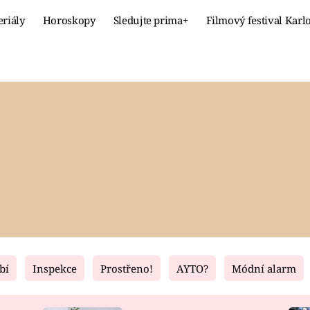
eriály
Horoskopy
Sledujte prima+
Filmový festival Karl
Celebrity
Recept
MÓDA A KRÁSA
HLAVNÍ JÍ
VZTAHY A SEX
SLADKÉ
PRIMA MAMINKA
ZDRAVÉ
bí
Inspekce
Prostřeno!
AYTO?
Módní alarm
Fresh
Living
RECEPTY
BYDLENÍ