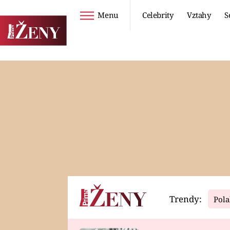
Menu
Celebrity
Vztahy
S
Seriály
Životní styl
ZOO
DIETY A HUBNUTÍ
PROSTŘENO!
CESTOVÁNÍ A
DOVOLENÁ
DUCH
ZDRAVÍ
Trendy:
Pola
Horoskopy
Video
ASTROČLÁNKY
SERIÁLY