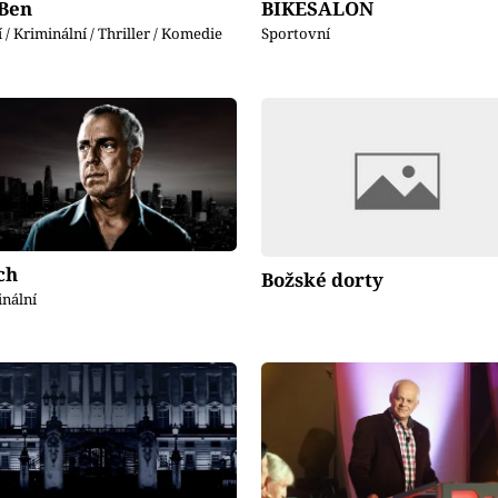
 Ben
BIKESALON
 / Kriminální / Thriller / Komedie
Sportovní
ch
Božské dorty
inální