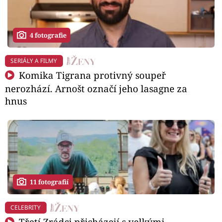
4 fotografie
SERIÁLY A FILMY
Komika Tigrana protivný soupeř
nerozhází. Arnošt označí jeho lasagne za
hnus
11 fotografií
CELEBRITY
Třetí Zrádci přicházejí s velkými