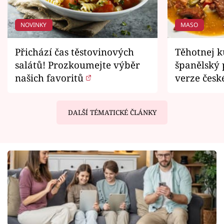
NOVINKY
MASO
Přichází čas těstovinových
Těhotnej k
salátů! Prozkoumejte výběr
španělský 
našich favoritů
verze česk
DALŠÍ TÉMATICKÉ ČLÁNKY