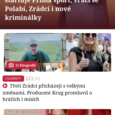
Horoskopy
Polabí, Zrádci i nové
Sledujte prima+
kriminálky
Filmový festival Karlovy Vary
Pořady
Mámy sobě
11 fotografií
Přihlášení
CELEBRITY
Třetí Zrádci přicházejí s velkými
Sledujte nás
změnami. Producent Krug promluvil o
hráčích i misích