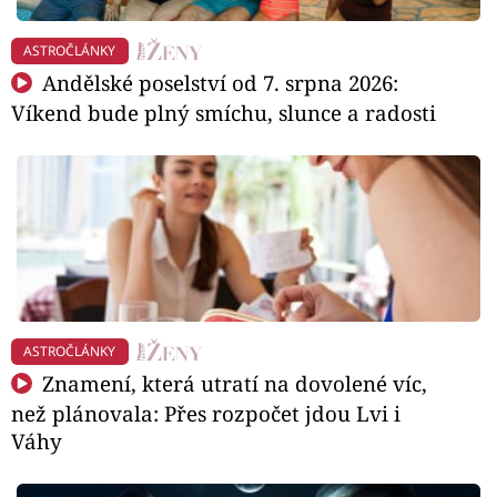
ASTROČLÁNKY
Andělské poselství od 7. srpna 2026:
Víkend bude plný smíchu, slunce a radosti
ASTROČLÁNKY
Znamení, která utratí na dovolené víc,
než plánovala: Přes rozpočet jdou Lvi i
Váhy