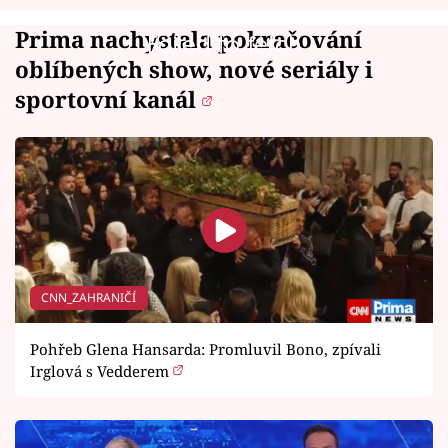
Prima nachystala pokračování
Failed to fetch
oblíbených show, nové seriály i
sportovní kanál
CNN_ZAHRANIČÍ
Pohřeb Glena Hansarda: Promluvil Bono, zpívali
Irglová s Vedderem