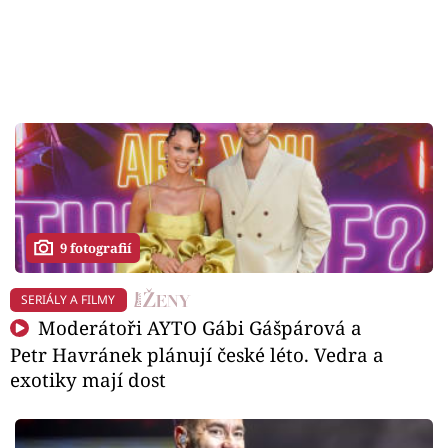
9 fotografií
SERIÁLY A FILMY
Moderátoři AYTO Gábi Gášpárová a
Petr Havránek plánují české léto. Vedra a
exotiky mají dost