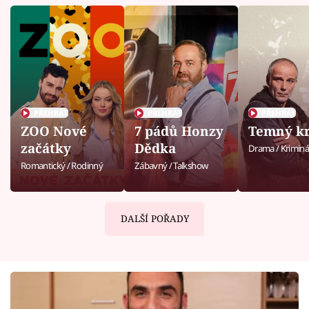
PŘEHRÁT
PŘEHRÁT
PŘEHRÁT
ZOO Nové
7 pádů Honzy
Temný kr
začátky
Dědka
Drama / Kriminá
Romantický / Rodinný
Zábavný / Talkshow
DALŠÍ POŘADY