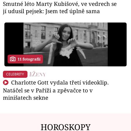
Smutné léto Marty Kubišové, ve vedrech se
jí udusil pejsek: Jsem teď úplně sama
11 fotografií
CELEBRITY
Charlotte Gott vydala třetí videoklip.
Natáčel se v Paříži a zpěvačce to v
minišatech sekne
HOROSKOPY