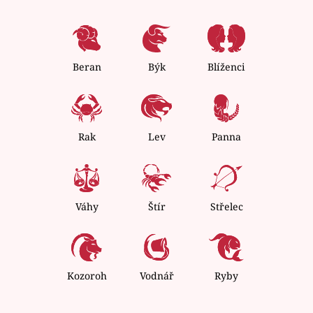
Beran
Býk
Blíženci
Rak
Lev
Panna
Váhy
Štír
Střelec
Kozoroh
Vodnář
Ryby