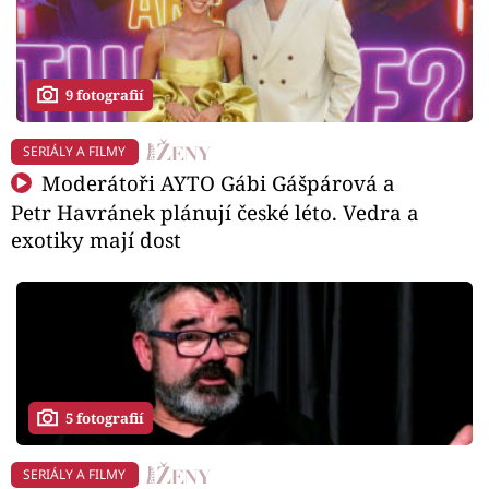
9 fotografií
SERIÁLY A FILMY
Moderátoři AYTO Gábi Gášpárová a
Petr Havránek plánují české léto. Vedra a
exotiky mají dost
5 fotografií
SERIÁLY A FILMY