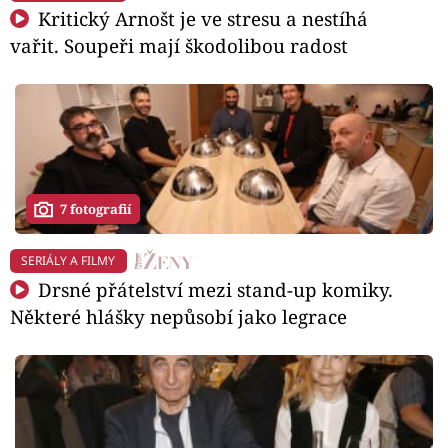
Kritický Arnošt je ve stresu a nestíhá
vařit. Soupeři mají škodolibou radost
7 fotografií
SERIÁLY A FILMY
Drsné přátelství mezi stand-up komiky.
Některé hlášky nepůsobí jako legrace