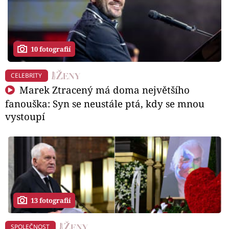
10 fotografií
CELEBRITY
Marek Ztracený má doma největšího
fanouška: Syn se neustále ptá, kdy se mnou
vystoupí
13 fotografií
SPOLEČNOST