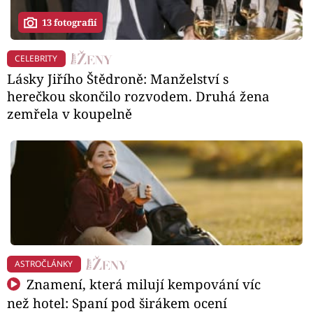
13 fotografií
CELEBRITY
Lásky Jiřího Štědroně: Manželství s
herečkou skončilo rozvodem. Druhá žena
zemřela v koupelně
ASTROČLÁNKY
Znamení, která milují kempování víc
než hotel: Spaní pod širákem ocení