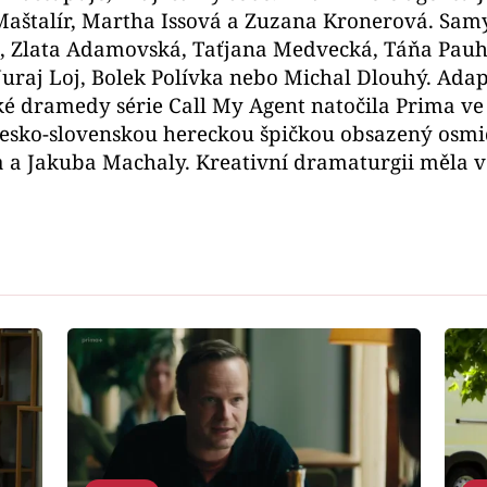
Maštalír, Martha Issová a Zuzana Kronerová. Samy 
 Zlata Adamovská, Taťjana Medvecká, Táňa Pauhof
Juraj Loj, Bolek Polívka nebo Michal Dlouhý. Ad
é dramedy série Call My Agent natočila Prima ve 
Česko-slovenskou hereckou špičkou obsazený osmi
a a Jakuba Machaly. Kreativní dramaturgii měla v 