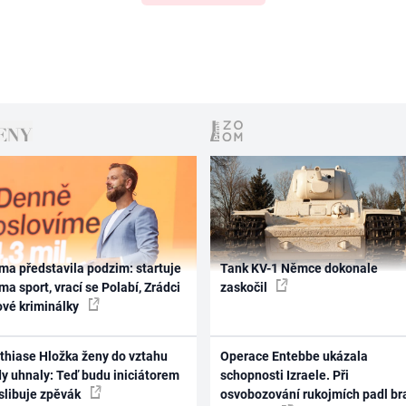
ma představila podzim: startuje
Tank KV-1 Němce dokonale
ma sport, vrací se Polabí, Zrádci
zaskočil
ové kriminálky
thiase Hložka ženy do vztahu
Operace Entebbe ukázala
dy uhnaly: Teď budu iniciátorem
schopnosti Izraele. Při
 slibuje zpěvák
osvobozování rukojmích padl br