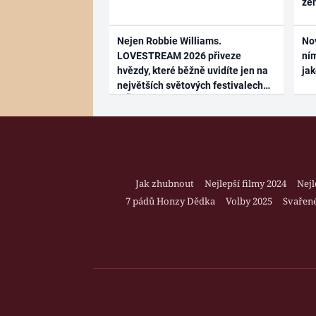
ze
Nejen Robbie Williams.
No
LOVESTREAM 2026 přiveze
ním
hvězdy, které běžně uvidíte jen na
ja
největších světových festivalech
Jak zhubnout
Nejlepší filmy 2024
Nejl
7 pádů Honzy Dědka
Volby 2025
Svařené