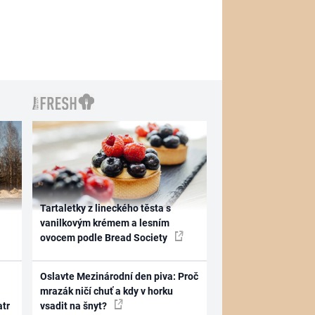
Tartaletky z lineckého těsta s
vanilkovým krémem a lesním
ovocem podle Bread Society
Oslavte Mezinárodní den piva: Proč
mrazák ničí chuť a kdy v horku
atr
vsadit na šnyt?