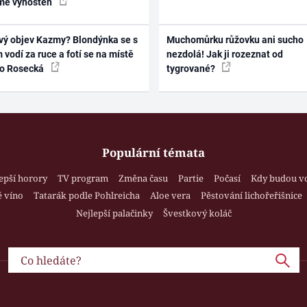
mě vyhoštěn
vý objev Kazmy? Blondýnka se s
Muchomůrku růžovku ani sucho
 vodí za ruce a fotí se na místě
nezdolá! Jak ji rozeznat od
ko Rosecká
tygrované?
Populární témata
epší horory
TV program
Změna času
Partie
Počasí
Kdy budou v
 víno
Tatarák podle Pohlreicha
Aloe vera
Pěstování lichořeřišnice
Nejlepší palačinky
Švestkový koláč