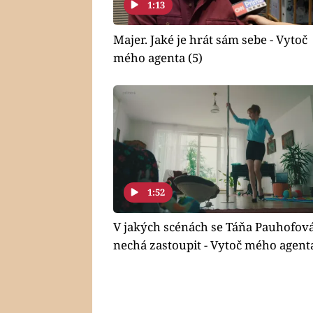
1:13
Majer. Jaké je hrát sám sebe - Vytoč
mého agenta (5)
1:52
V jakých scénách se Táňa Pauhofov
nechá zastoupit - Vytoč mého agenta