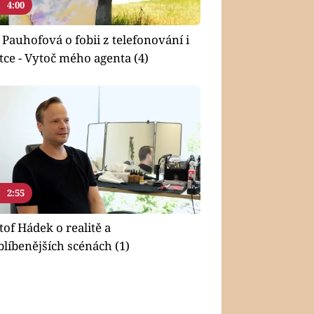
4:00
 Pauhofová o fobii z telefonování i
tce - Vytoč mého agenta (4)
2:55
tof Hádek o realitě a
blíbenějších scénách (1)