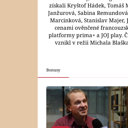
získali Kryštof Hádek, Tomáš 
Janžurová, Sabina Remundová,
Marcinková, Stanislav Majer, 
cenami ověnčené francouzsk
platformy prima+ a JOJ play. 
vznikl v režii Michala Blašk
Bonusy