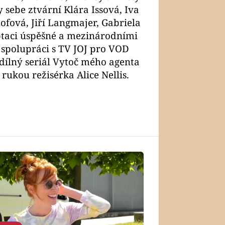
sebe ztvární Klára Issová, Iva
ová, Jiří Langmajer, Gabriela
aptaci úspěšné a mezinárodními
spolupráci s TV JOJ pro VOD
dílný seriál Vytoč mého agenta
rukou režisérka Alice Nellis.