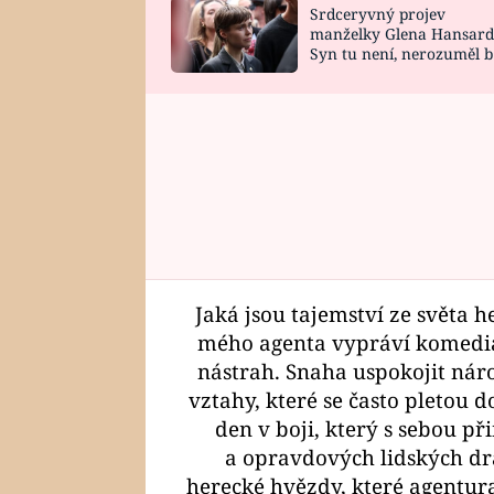
Srdceryvný projev
SNÁŘ
CELEBRITY
manželky Glena Hansard
Syn tu není, nerozuměl b
HOROSKOP NA
VAŘENÍ
tomu, vysvětlila
ROK 2023
Jaká jsou tajemství ze světa h
mého agenta vypráví komediál
nástrah. Snaha uspokojit nár
vztahy, které se často pletou 
den v boji, který s sebou 
a opravdových lidských dr
herecké hvězdy, které agentura