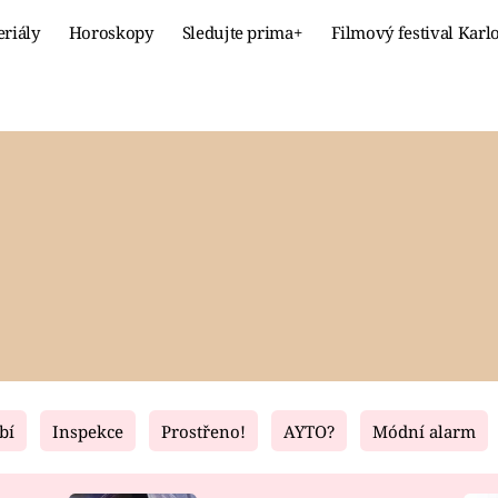
eriály
Horoskopy
Sledujte prima+
Filmový festival Karl
Celebrity
Recept
MÓDA A KRÁSA
HLAVNÍ JÍ
VZTAHY A SEX
SLADKÉ
PRIMA MAMINKA
ZDRAVÉ
bí
Inspekce
Prostřeno!
AYTO?
Módní alarm
Fresh
Living
RECEPTY
BYDLENÍ