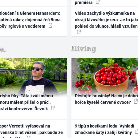
premiéra
zloučení s Glenem Hansardem:
Video zachytilo výzkumníka na
outěná rakev, dojemná řeč Bona
okraji lávového jezera. Je to jak
zpěv Irglové s Vedderem
pohled do Slunce, hlásil vzruše
rtyho frky: Táta kvůli mému
Pěstujte brusinky! Na co je dobr
oru málem přišel o práci,
hořce kyselé červené ovoce?
práví kontroverzní Řezník
per Vercetti vyfasoval na
9 tipů s kostkami ledu: Vyhladí
vensku 5 let vězení, pak bude ze
zmačkané šaty i zalijí květiny