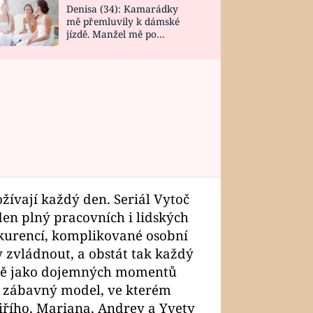
Denisa (34): Kamarádky
mě přemluvily k dámské
jízdě. Manžel mě po
návratu zaskočil
ožívají každý den. Seriál Vytoč
en plný pracovních i lidských
nkurencí, komplikované osobní
y zvládnout, a obstát tak každý
ejně jako dojemných momentů
i zábavný model, ve kterém
Jiřího, Mariana, Andrey a Yvety