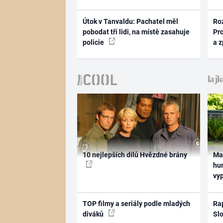
Útok v Tanvaldu: Pachatel měl
Ro
pobodat tři lidi, na místě zasahuje
Pr
policie
a 
10 nejlepších dílů Hvězdné brány
Ma
hum
vy
TOP filmy a seriály podle mladých
Rap
diváků
Slo