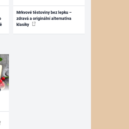
Mrkvové těstoviny bez lepku –
o
zdravá a originální alternativa
ně
klasiky
é