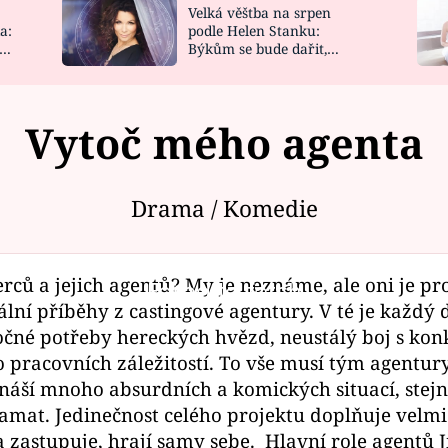
Velká věštba na srpen
NOVINKY
ZAHRADA
a:
podle Helen Stanku:
y
Býkům se bude dařit,
VIDEORECEPTY
DESIGN
Vodnáře čeká jízda
Vytoč mého agenta
Drama / Komedie
erců a jejich agentů? My je neznáme, ale oni je pr
Failed to fetch
ní příběhy z castingové agentury. V té je každý d
očné potřeby hereckých hvězd, neustálý boj s ko
do pracovních záležitostí. To vše musí tým agentur
přináší mnoho absurdních a komických situací, st
amat. Jedinečnost celého projektu doplňuje velm
 zastupuje, hrají samy sebe. Hlavní role agentů 