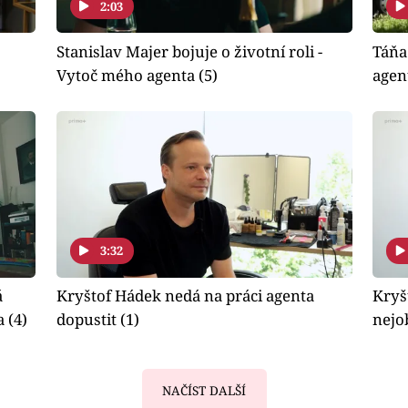
2:03
Stanislav Majer bojuje o životní roli -
Táňa
Vytoč mého agenta (5)
agen
3:32
á
Kryštof Hádek nedá na práci agenta
Kryš
 (4)
dopustit (1)
nejo
NAČÍST DALŠÍ