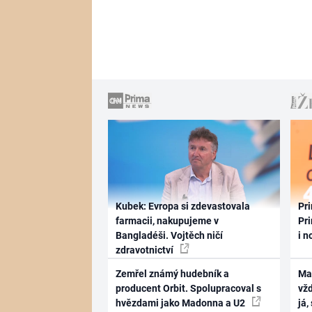
Kubek: Evropa si zdevastovala
Pri
farmacii, nakupujeme v
Pri
Bangladéši. Vojtěch ničí
i n
zdravotnictví
Zemřel známý hudebník a
Ma
producent Orbit. Spolupracoval s
vž
hvězdami jako Madonna a U2
já,