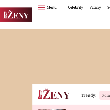
Menu
Celebrity
Vztahy
S
Seriály
Životní styl
ZOO
DIETY A HUBNUTÍ
PROSTŘENO!
CESTOVÁNÍ A
DOVOLENÁ
DUCH
ZDRAVÍ
Trendy:
Pola
Horoskopy
Video
ASTROČLÁNKY
SERIÁLY