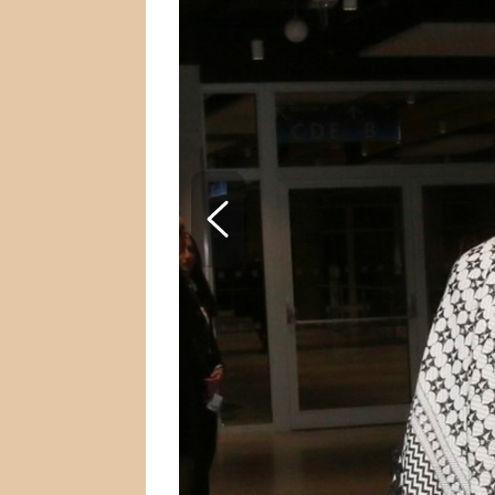
SNÁŘ
CELEBRITY
HOROSKOP NA ROK
VAŘENÍ
2023