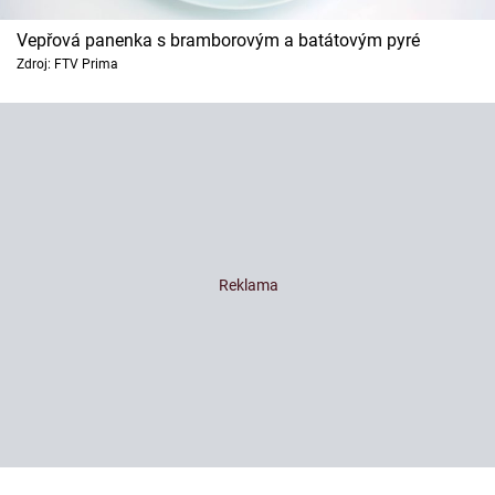
Vepřová panenka s bramborovým a batátovým pyré
Zdroj: FTV Prima