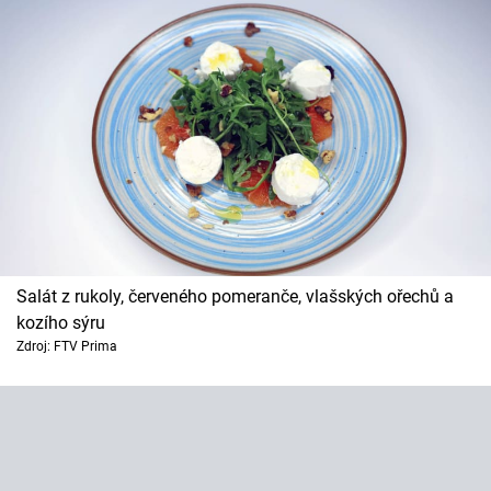
Horoskopy
Sledujte prima+
Filmový festival Karlovy Vary
Pořady
Mámy sobě
Přihlášení
Salát z rukoly, červeného pomeranče, vlašských ořechů a
kozího sýru
Zdroj: FTV Prima
Sledujte nás