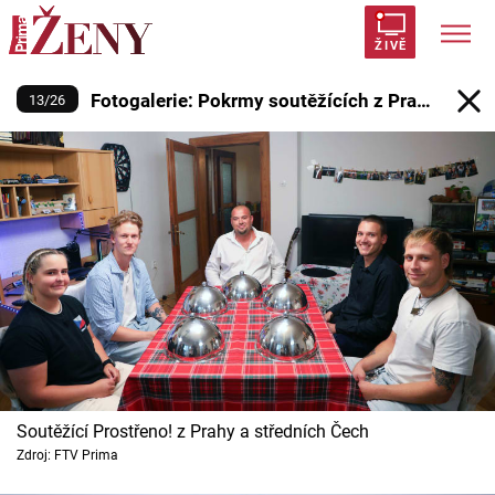
Fotogalerie: Pokrmy soutěžících 
ŽIVĚ
Fotogalerie: Pokrmy soutěžících z Prahy
13
/
26
Trendy:
Polabí
Inspekce
Prostřeno!
AYTO?
a středních Čech Prostřeno! S30 (166)
Módní alarm
Zrádci
Proměny
Témata
Celebrity
Vztahy
Soutěžící Prostřeno! z Prahy a středních Čech
Seriály
Zdroj: FTV Prima