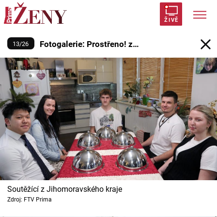
Fotogalerie: Prostřeno! z Jihomo
ŽIVĚ
Fotogalerie: Prostřeno! z
13
/
26
Trendy:
Polabí
Inspekce
Prostřeno!
AYTO?
Jihomoravského kraje S31 (61)
Módní alarm
Zrádci
Proměny
Témata
Celebrity
Vztahy
Soutěžící z Jihomoravského kraje
Seriály
Zdroj: FTV Prima