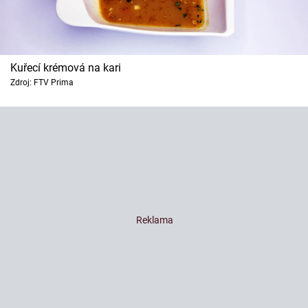
Kuřecí krémová na kari
Zdroj: FTV Prima