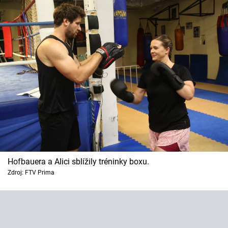
Horoskopy
Sledujte prima+
Filmový festival Karlovy Vary
Pořady
Mámy sobě
Přihlášení
Hofbauera a Alici sblížily tréninky boxu.
Sledujte nás
Zdroj: FTV Prima