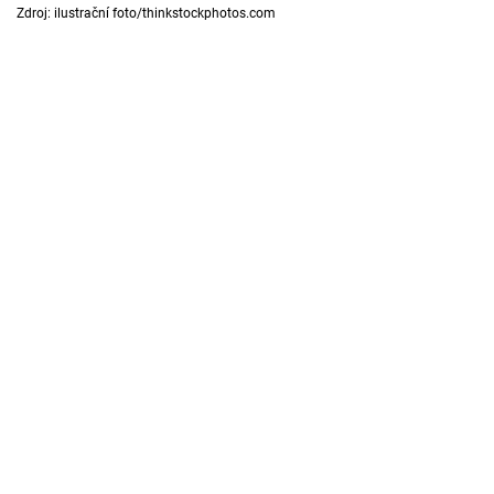
Horoskopy
Zdroj: ilustrační foto/thinkstockphotos.com
Sledujte prima+
Filmový festival Karlovy Vary
Pořady
Mámy sobě
Přihlášení
Sledujte nás