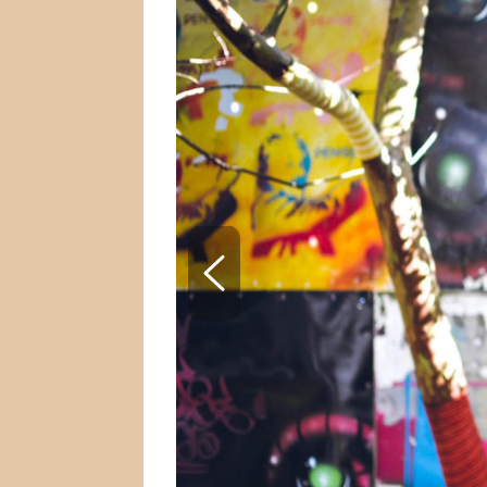
SNÁŘ
CELEBRITY
HOROSKOP NA ROK
VAŘENÍ
2023