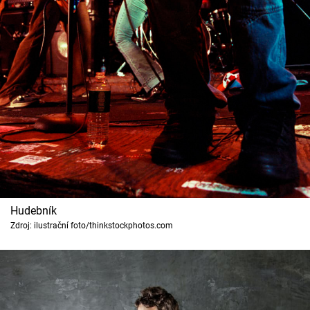
Horoskopy
Sledujte prima+
Filmový festival Karlovy Vary
Pořady
Mámy sobě
Přihlášení
Hudebník
Zdroj: ilustrační foto/thinkstockphotos.com
Sledujte nás