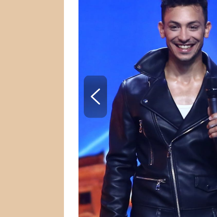
SNÁŘ
CELEBRITY
HOROSKOP NA ROK
VAŘENÍ
2023