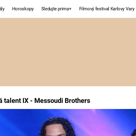
ály
Horoskopy
Sledujte prima+
Filmový festival Karlovy Vary
Celebrity
Recepty
MÓDA A KRÁSA
HLAVNÍ JÍD
VZTAHY A SEX
SLADKÉ
PRIMA MAMINKA
ZDRAVÉ
má talent IX - Messoudi
talent IX - Messoudi Brothers
Fresh
Living
RECEPTY
BYDLENÍ