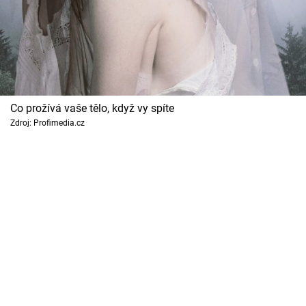
Horoskopy
Sledujte prima+
Filmový festival Karlovy Vary
Pořady
Co prožívá vaše tělo, když vy spíte
Zdroj: Profimedia.cz
Mámy sobě
Přihlášení
Sledujte nás