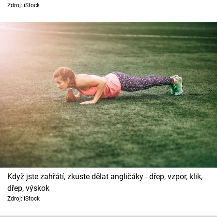
Horoskopy
Zdroj: iStock
Sledujte prima+
Filmový festival Karlovy Vary
Pořady
Mámy sobě
Přihlášení
Sledujte nás
Když jste zahřátí, zkuste dělat angličáky - dřep, vzpor, klik,
dřep, výskok
Zdroj: iStock