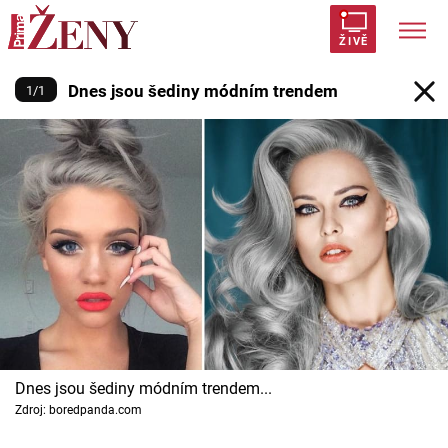
Dnes jsou šediny módním trend
ŽIVĚ
Dnes jsou šediny módním trendem
1
/
1
Trendy:
Polabí
Inspekce
Prostřeno!
AYTO?
Módní alarm
Zrádci
Proměny
Témata
Celebrity
Vztahy
Dnes jsou šediny módním trendem...
Seriály
Zdroj: boredpanda.com