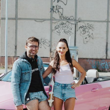
Horoskopy
Sledujte prima+
Filmový festival Karlovy Vary
Pořady
Mámy sobě
Přihlášení
Sledujte nás