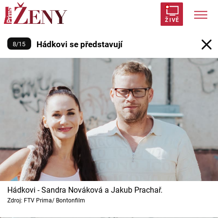
Hádkovi se představují
ŽIVĚ
Hádkovi se představují
8
/
15
Trendy:
Polabí
Inspekce
Prostřeno!
AYTO?
Módní alarm
Zrádci
Proměny
Témata
Celebrity
Vztahy
Hádkovi - Sandra Nováková a Jakub Prachař.
Seriály
Zdroj: FTV Prima/ Bontonfilm