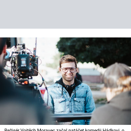
Režisér Vojtěch Moravec začal natáčet komedii Hádkovi, o