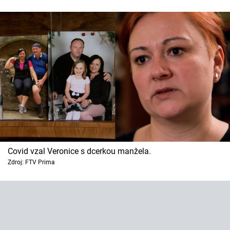
Horoskopy
Sledujte prima+
Filmový festival Karlovy Vary
Pořady
Mámy sobě
Přihlášení
Covid vzal Veronice s dcerkou manžela.
Zdroj: FTV Prima
Sledujte nás