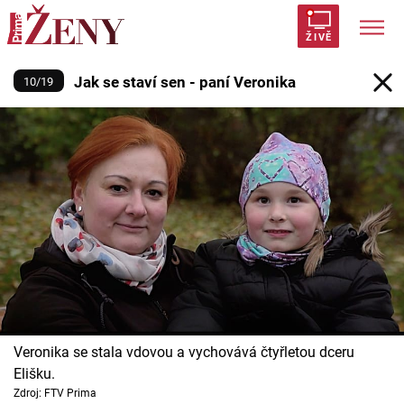
Jak se staví sen - paní Veronika
ŽIVĚ
Jak se staví sen - paní Veronika
10
/
19
Trendy:
Polabí
Inspekce
Prostřeno!
AYTO?
Módní alarm
Zrádci
Proměny
Témata
Celebrity
Vztahy
Veronika se stala vdovou a vychovává čtyřletou dceru
Seriály
Elišku.
Zdroj: FTV Prima