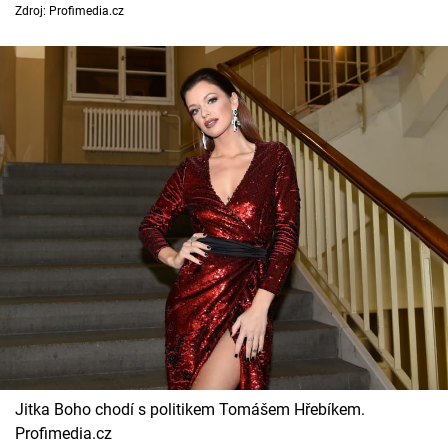
Horoskopy
Zdroj: Profimedia.cz
Sledujte prima+
Filmový festival Karlovy Vary
Pořady
Mámy sobě
Přihlášení
Sledujte nás
Jitka Boho chodí s politikem Tomášem Hřebíkem.
Profimedia.cz