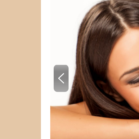
SNÁŘ
CELEBRITY
HOROSKOP NA ROK
VAŘENÍ
2023