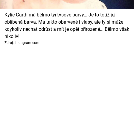
Horoskopy
Kylie Garth má bělmo tyrkysové barvy... Je to totiž její
Sledujte prima+
oblíbená barva. Má takto obarvené i vlasy, ale ty si může
kdykoliv nechat odrůst a mít je opět přirozené... Bělmo však
Filmový festival Karlovy Vary
nikoliv!
Zdroj: Instagram.com
Pořady
Mámy sobě
Přihlášení
Sledujte nás