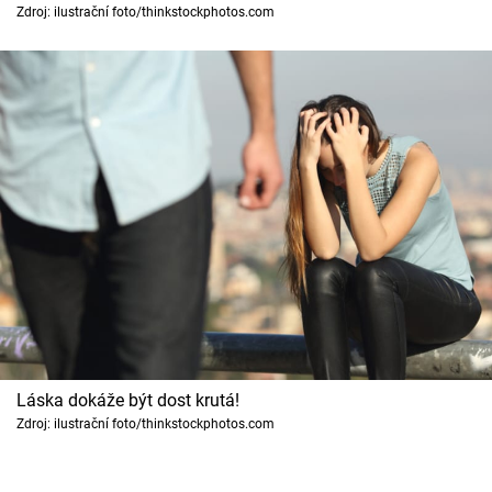
Horoskopy
Zdroj: ilustrační foto/thinkstockphotos.com
Sledujte prima+
Filmový festival Karlovy Vary
Pořady
Mámy sobě
Přihlášení
Sledujte nás
Láska dokáže být dost krutá!
Zdroj: ilustrační foto/thinkstockphotos.com