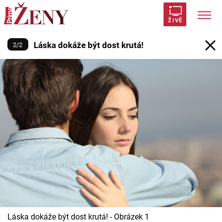
Láska dokáže být dost krutá!
ŽIVĚ
Láska dokáže být dost krutá!
2
/
2
Trendy:
Polabí
Inspekce
Prostřeno!
AYTO?
Módní alarm
Zrádci
Proměny
Témata
Celebrity
Vztahy
Seriály
Láska dokáže být dost krutá! - Obrázek 1