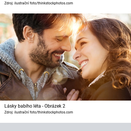
Horoskopy
Zdroj: ilustrační foto/thinkstockphotos.com
Sledujte prima+
Filmový festival Karlovy Vary
Pořady
Mámy sobě
Přihlášení
Sledujte nás
Lásky babího léta - Obrázek 2
Zdroj: ilustrační foto/thinkstockphotos.com