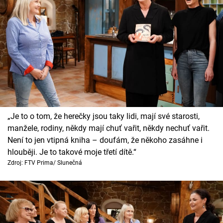
„Je to o tom, že herečky jsou taky lidi, mají své starosti,
manžele, rodiny, někdy mají chuť vařit, někdy nechuť vařit.
Není to jen vtipná kniha – doufám, že někoho zasáhne i
hlouběji. Je to takové moje třetí dítě.“
Zdroj: FTV Prima/ Slunečná