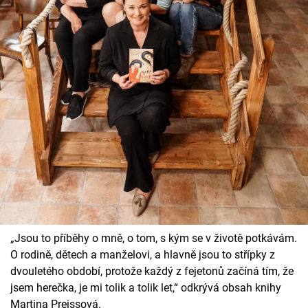
„Jsou to příběhy o mně, o tom, s kým se v životě potkávám.
O rodině, dětech a manželovi, a hlavně jsou to střípky z
dvouletého období, protože každý z fejetonů začíná tím, že
jsem herečka, je mi tolik a tolik let,“ odkrývá obsah knihy
Martina Preissová.