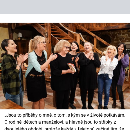
„Jsou to příběhy o mně, o tom, s kým se v životě potkávám.
O rodině, dětech a manželovi, a hlavně jsou to střípky z
dvouletého období, protože každý z fejetonů začíná tím, že