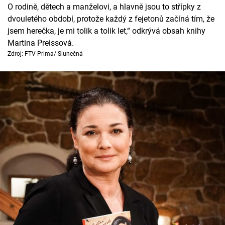
Horoskopy
O rodině, dětech a manželovi, a hlavně jsou to střípky z
dvouletého období, protože každý z fejetonů začíná tím, že
Sledujte prima+
jsem herečka, je mi tolik a tolik let,“ odkrývá obsah knihy
Martina Preissová.
Filmový festival Karlovy Vary
Zdroj: FTV Prima/ Slunečná
Pořady
Mámy sobě
Přihlášení
Sledujte nás