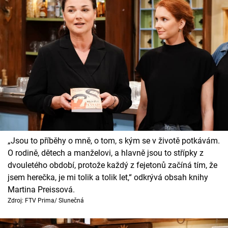
„Jsou to příběhy o mně, o tom, s kým se v životě potkávám.
O rodině, dětech a manželovi, a hlavně jsou to střípky z
dvouletého období, protože každý z fejetonů začíná tím, že
jsem herečka, je mi tolik a tolik let,“ odkrývá obsah knihy
Martina Preissová.
Zdroj: FTV Prima/ Slunečná