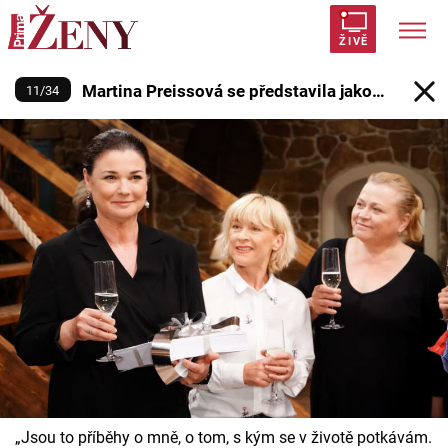
Martina Preissová se představila 
ŽIVĚ
Martina Preissová se představila jako
11
/
34
Trendy:
Polabí
Inspekce
Prostřeno!
AYTO?
spisovatelka
Módní alarm
Zrádci
Proměny
Témata
Celebrity
Vztahy
Seriály
„Jsou to příběhy o mně, o tom, s kým se v životě potkávám.