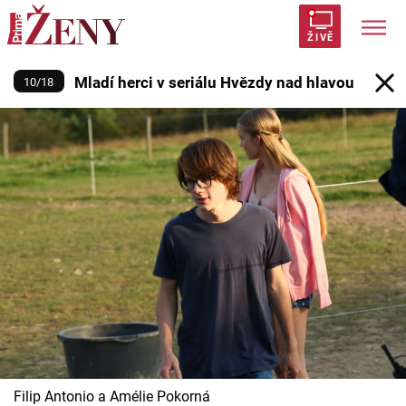
Mladí herci v seriálu Hvězdy nad 
ŽIVĚ
Mladí herci v seriálu Hvězdy nad hlavou
10
/
18
Trendy:
Polabí
Inspekce
Prostřeno!
AYTO?
Módní alarm
Zrádci
Proměny
Témata
Celebrity
Vztahy
Seriály
Filip Antonio a Amélie Pokorná