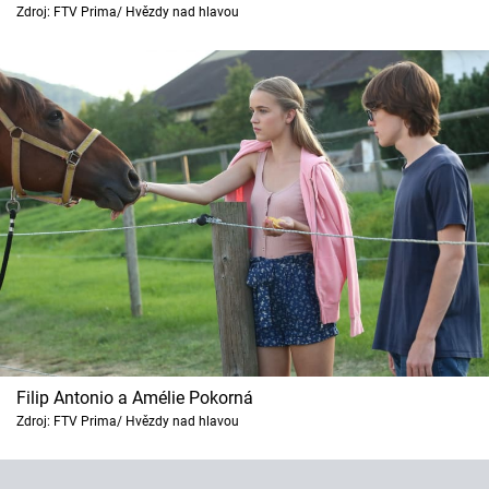
Horoskopy
Zdroj: FTV Prima/ Hvězdy nad hlavou
Sledujte prima+
Filmový festival Karlovy Vary
Pořady
Mámy sobě
Přihlášení
Sledujte nás
Filip Antonio a Amélie Pokorná
Zdroj: FTV Prima/ Hvězdy nad hlavou