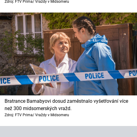
Horoskopy
Zdroj: FTV Prima/ Vraždy v Midsomeru
Sledujte prima+
Filmový festival Karlovy Vary
Pořady
Mámy sobě
Přihlášení
Bratrance Barnabyovi dosud zaměstnalo vyšetřování více
Sledujte nás
než 300 midsomerských vražd.
Zdroj: FTV Prima/ Vraždy v Midsomeru