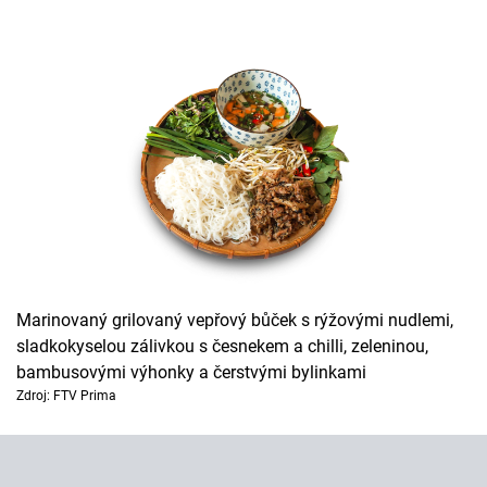
Horoskopy
Sledujte prima+
Filmový festival Karlovy Vary
Pořady
Mámy sobě
Přihlášení
Marinovaný grilovaný vepřový bůček s rýžovými nudlemi,
sladkokyselou zálivkou s česnekem a chilli, zeleninou,
Sledujte nás
bambusovými výhonky a čerstvými bylinkami
Zdroj: FTV Prima