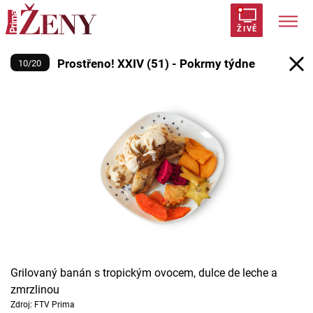
Prostřeno! XXIV (51) - Pokrmy tý
ŽIVĚ
Prostřeno! XXIV (51) - Pokrmy týdne
10
/
20
Trendy:
Polabí
Inspekce
Prostřeno!
AYTO?
Módní alarm
Zrádci
Proměny
Témata
Celebrity
Vztahy
Grilovaný banán s tropickým ovocem, dulce de leche a
Seriály
zmrzlinou
Zdroj: FTV Prima