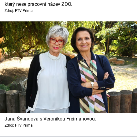
Horoskopy
který nese pracovní název ZOO.
Zdroj: FTV Prima
Sledujte prima+
Filmový festival Karlovy Vary
Pořady
Mámy sobě
Přihlášení
Sledujte nás
Jana Švandova s Veronikou Freimanovou.
Zdroj: FTV Prima