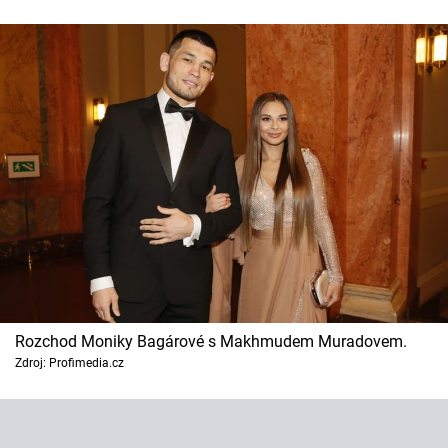
Horoskopy
Sledujte prima+
Filmový festival Karlovy Vary
Pořady
Mámy sobě
Přihlášení
Sledujte nás
Rozchod Moniky Bagárové s Makhmudem Muradovem.
Zdroj: Profimedia.cz