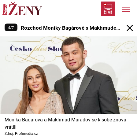
Rozchod Moniky Bagárové s M
ŽIVĚ
Rozchod Moniky Bagárové s Makhmudem
4
/
7
Trendy:
Polabí
Inspekce
Prostřeno!
AYTO?
Muradovem.
Módní alarm
Zrádci
Proměny
Témata
Celebrity
Vztahy
Monika Bagárová a Makhmud Muradov se k sobě znovu
Seriály
vrátili
Zdroj: Profimedia.cz