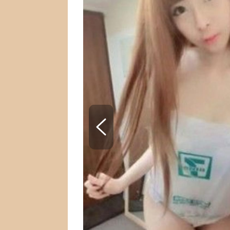
SNÁŘ
CELEBRITY
HOROSKOP NA ROK
VAŘENÍ
2023