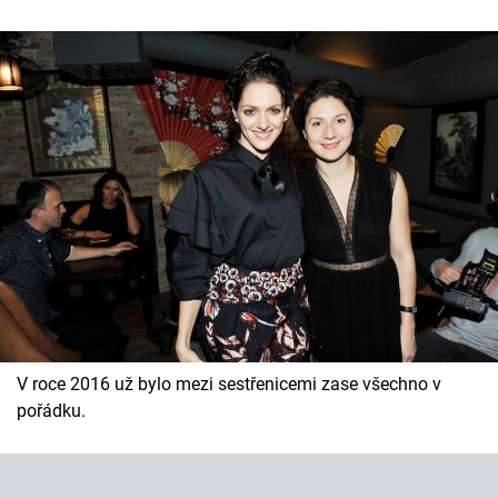
V roce 2016 už bylo mezi sestřenicemi zase všechno v
pořádku.