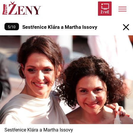
Sestřenice Klára a Martha Issovy
ŽIVĚ
Sestřenice Klára a Martha Issovy
5
/
10
Trendy:
Polabí
Inspekce
Prostřeno!
AYTO?
Módní alarm
Zrádci
Proměny
Témata
Celebrity
Vztahy
Seriály
Sestřenice Klára a Martha Issovy