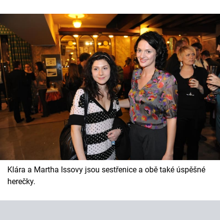
Horoskopy
Sledujte prima+
Filmový festival Karlovy Vary
Pořady
Mámy sobě
Přihlášení
Sledujte nás
Klára a Martha Issovy jsou sestřenice a obě také úspěšné
herečky.