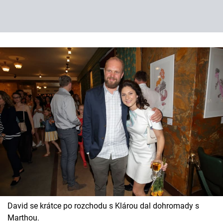
David se krátce po rozchodu s Klárou dal dohromady s
Marthou.