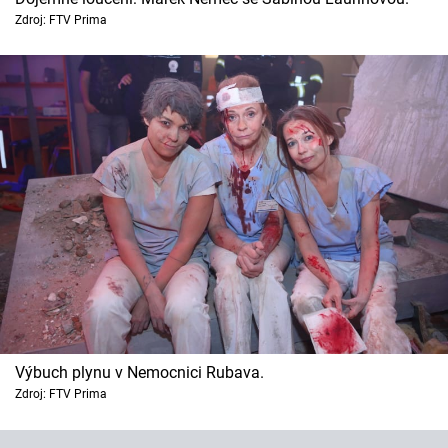
Horoskopy
Zdroj: FTV Prima
Sledujte prima+
Filmový festival Karlovy Vary
Pořady
Mámy sobě
Přihlášení
Sledujte nás
Výbuch plynu v Nemocnici Rubava.
Zdroj: FTV Prima