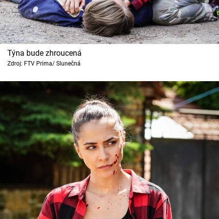
Týna bude zhroucená
Zdroj: FTV Prima/ Slunečná