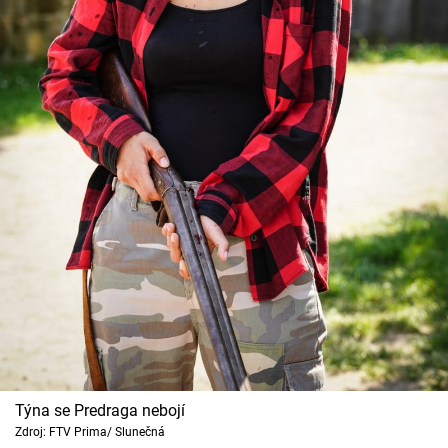
Týna se Predraga nebojí
Zdroj: FTV Prima/ Slunečná