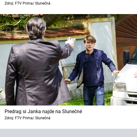
Horoskopy
Zdroj: FTV Prima/ Slunečná
Sledujte prima+
Filmový festival Karlovy Vary
Pořady
Mámy sobě
Přihlášení
Sledujte nás
Predrag si Janka najde na Slunečné
Zdroj: FTV Prima/ Slunečná