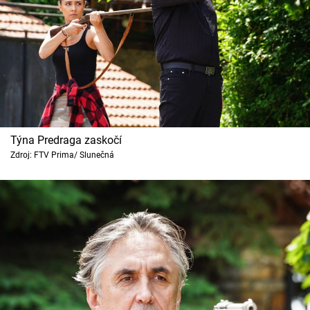
Týna Predraga zaskočí
Zdroj: FTV Prima/ Slunečná