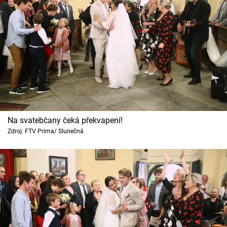
Na svatebčany čeká překvapení!
Zdroj: FTV Prima/ Slunečná