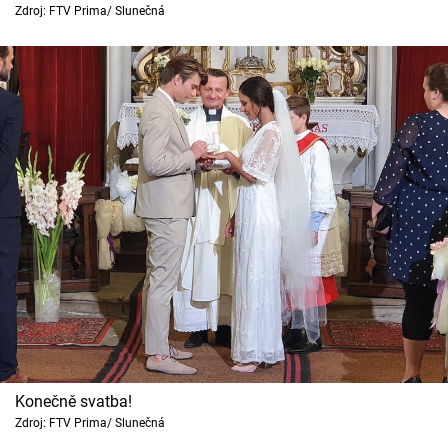
Horoskopy
Zdroj: FTV Prima/ Slunečná
Sledujte prima+
Filmový festival Karlovy Vary
Pořady
Mámy sobě
Přihlášení
Sledujte nás
Konečně svatba!
Zdroj: FTV Prima/ Slunečná