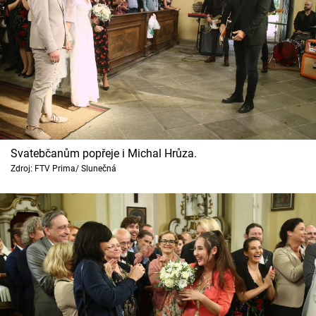
Svatebčanům popřeje i Michal Hrůza.
Zdroj: FTV Prima/ Slunečná