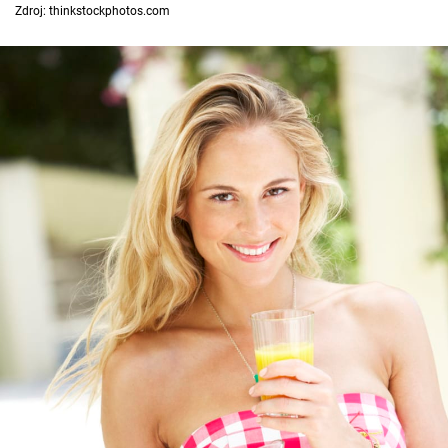
Horoskopy
Zdroj: thinkstockphotos.com
Sledujte prima+
Filmový festival Karlovy Vary
Pořady
Mámy sobě
Přihlášení
Sledujte nás