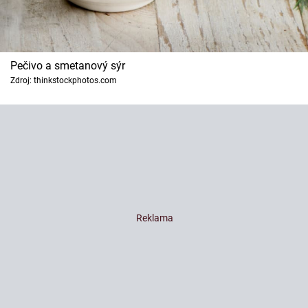
Pečivo a smetanový sýr
Zdroj: thinkstockphotos.com