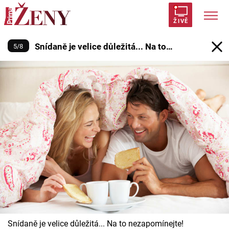
Snídaně je velice důležitá... Na t
ŽIVĚ
Snídaně je velice důležitá... Na to
5
/
8
Trendy:
Polabí
Inspekce
Prostřeno!
AYTO?
nezapomínejte!
Módní alarm
Zrádci
Proměny
Témata
Celebrity
Vztahy
Seriály
Snídaně je velice důležitá... Na to nezapomínejte!