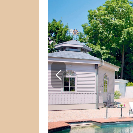
SNÁŘ
CELEBRITY
HOROSKOP NA ROK
VAŘENÍ
2023