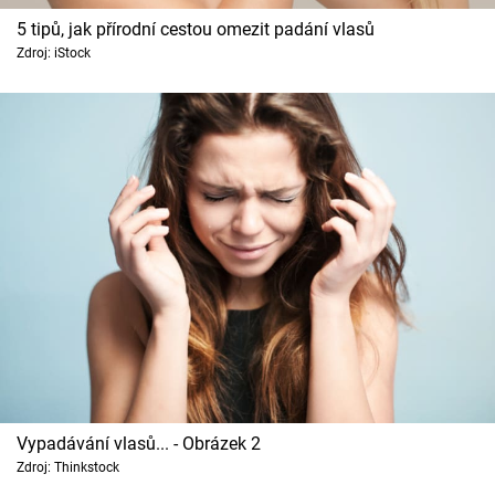
Horoskopy
5 tipů, jak přírodní cestou omezit padání vlasů
Zdroj: iStock
Sledujte prima+
Filmový festival Karlovy Vary
Pořady
Mámy sobě
Přihlášení
Sledujte nás
Vypadávání vlasů... - Obrázek 2
Zdroj: Thinkstock