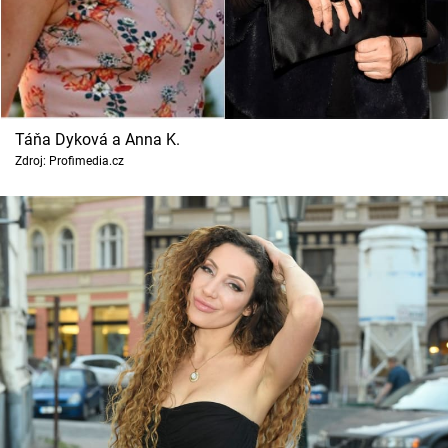
Horoskopy
Sledujte prima+
Filmový festival Karlovy Vary
Táňa Dyková a Anna K.
Pořady
Zdroj: Profimedia.cz
Mámy sobě
Přihlášení
Sledujte nás