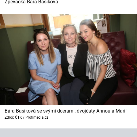
Horoskopy
Zpěvačka Bára Basiková
Sledujte prima+
Filmový festival Karlovy Vary
Pořady
Mámy sobě
Přihlášení
Sledujte nás
Bára Basiková se svými dcerami, dvojčaty Annou a Marií
Zdroj: ČTK / Profimedia.cz