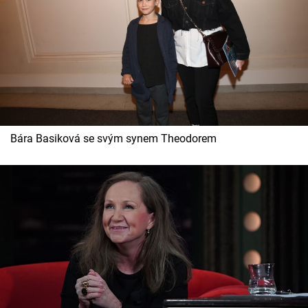
Bára Basiková se svým synem Theodorem