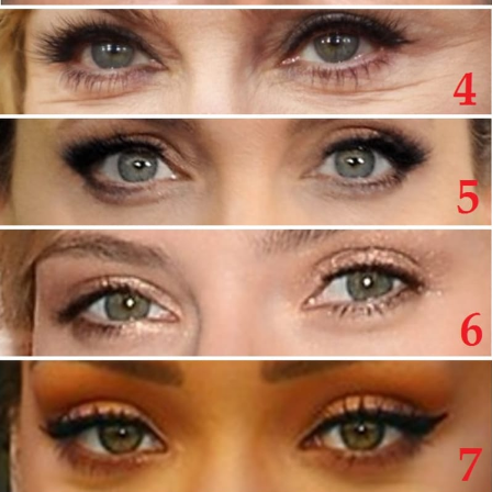
Horoskopy
Sledujte prima+
Filmový festival Karlovy Vary
Pořady
Mámy sobě
Přihlášení
Sledujte nás