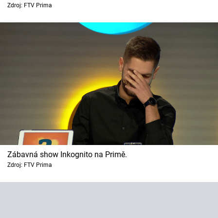
Horoskopy
Zdroj: FTV Prima
Sledujte prima+
Filmový festival Karlovy Vary
Pořady
Mámy sobě
Přihlášení
Zábavná show Inkognito na Primě.
Sledujte nás
Zdroj: FTV Prima