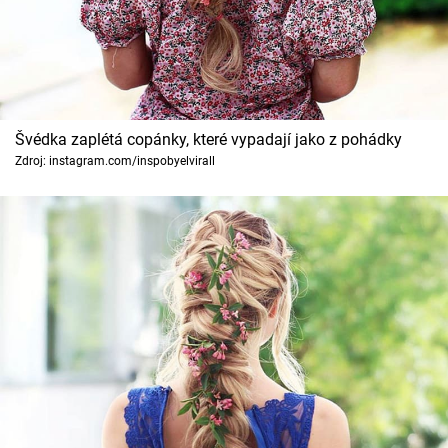
Horoskopy
Sledujte prima+
Filmový festival Karlovy Vary
Švédka zaplétá copánky, které vypadají jako z pohádky
Pořady
Zdroj: instagram.com/inspobyelvirall
Mámy sobě
Přihlášení
Sledujte nás