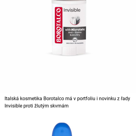
Horoskopy
Sledujte prima+
Filmový festival Karlovy Vary
Pořady
Mámy sobě
Přihlášení
Italská kosmetika Borotalco má v portfoliu i novinku z řady
Sledujte nás
Invisible proti žlutým skvrnám