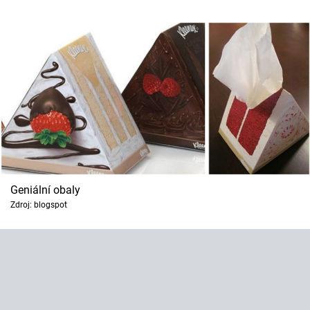
Horoskopy
Sledujte prima+
Filmový festival Karlovy Vary
Pořady
Mámy sobě
Přihlášení
Geniální obaly
Zdroj: blogspot
Sledujte nás